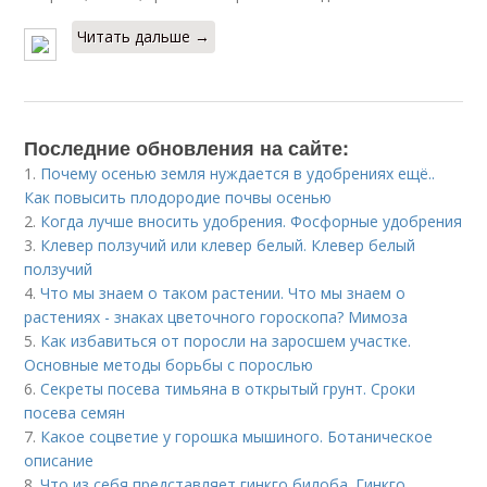
Читать дальше →
Последние обновления на сайте:
1.
Почему осенью земля нуждается в удобрениях ещё..
Как повысить плодородие почвы осенью
2.
Когда лучше вносить удобрения. Фосфорные удобрения
3.
Клевер ползучий или клевер белый. Клевер белый
ползучий
4.
Что мы знаем о таком растении. Что мы знаем о
растениях - знаках цветочного гороскопа? Мимоза
5.
Как избавиться от поросли на заросшем участке.
Основные методы борьбы с порослью
6.
Секреты посева тимьяна в открытый грунт. Сроки
посева семян
7.
Какое соцветие у горошка мышиного. Ботаническое
описание
8.
Что из себя представляет гинкго билоба. Гинкго