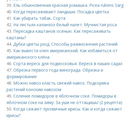
39.
Ель обыкновенная красная ромашка. Picea rubens Sarg
40.
Когда пересаживают ландыши. Посадка цветка
41.
Как убирать табак. Сорта
42.
На листьях каланхоэ белый налет. Мучнистая роса
43.
Пересадка каштанов осенью. Как пересаживать
каштаны?
44.
Дубки цветы уход. Способы размножения растений
45.
Как вывести клен американский. Как избавиться от
американского клёна
46.
Сорта вереск для подмосковья. Вереск в наших садах
47.
Обрезка первого года винограда. Обрезка и
формирование
48.
Можно навоз класть свежий навоз. Подкормка
растений конским навозом
49.
Соление помидоров в яблочном соке. Помидоры в
яблочном соке на зиму: За уши не оттащишь! (2 рецепта)
50.
Когда сажают луковичные ирисы. Как и когда сажают
ирисы?