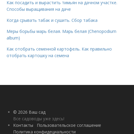
Как посадить и вырастить тимьян на дачном участке.
Способы выращивания на даче
Когда срывать табак и сушить. Сбор табака
Меры борьбы марь белая. Марь белая (Chenopodium
album)
Как отобрать семенной картофель. Как правильно
отобрать картошку на семена
© 2026 Ваш сад
Все садоводы уже здесь!
Контакты
Пользовательское соглашение
Политика конфидециальности