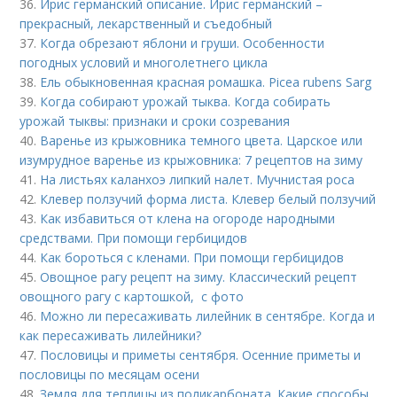
36.
Ирис германский описание. Ирис германский –
прекрасный, лекарственный и съедобный
37.
Когда обрезают яблони и груши. Особенности
погодных условий и многолетнего цикла
38.
Ель обыкновенная красная ромашка. Picea rubens Sarg
39.
Когда собирают урожай тыква. Когда собирать
урожай тыквы: признаки и сроки созревания
40.
Варенье из крыжовника темного цвета. Царское или
изумрудное варенье из крыжовника: 7 рецептов на зиму
41.
На листьях каланхоэ липкий налет. Мучнистая роса
42.
Клевер ползучий форма листа. Клевер белый ползучий
43.
Как избавиться от клена на огороде народными
средствами. При помощи гербицидов
44.
Как бороться с кленами. При помощи гербицидов
45.
Овощное рагу рецепт на зиму. Классический рецепт
овощного рагу с картошкой, с фото
46.
Можно ли пересаживать лилейник в сентябре. Когда и
как пересаживать лилейники?
47.
Пословицы и приметы сентября. Осенние приметы и
пословицы по месяцам осени
48.
Земля для теплицы из поликарбоната. Какие способы