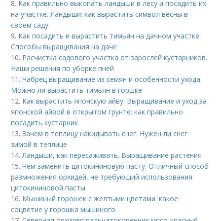
8.
Как правильно выкопать ландыши в лесу и посадить их
на участке. Ландыши: как вырастить символ весны в
своем саду
9.
Как посадить и вырастить тимьян на дачном участке.
Способы выращивания на даче
10.
Расчистка садового участка от зарослей кустарников.
Наши решения по уборке пней
11.
Чабрец выращивание из семян и особенности ухода.
Можно ли вырастить тимьян в горшке
12.
Как вырастить японскую айву. Выращивание и уход за
японской айвой в открытом грунте: как правильно
посадить кустарник
13.
Зачем в теплицу накидывать снег. Нужен ли снег
зимой в теплице
14.
Ландыши, как пересаживать. Выращивание растения
15.
Чем заменить цитокининовую пасту. Отличный способ
размножения орхидей, не требующий использования
цитокининовой пасты
16.
Мышиный горошек с желтыми цветами. какое
соцветие у горошка мышиного
17.
Северная орхидея пальчатокоренник мясо-красный.