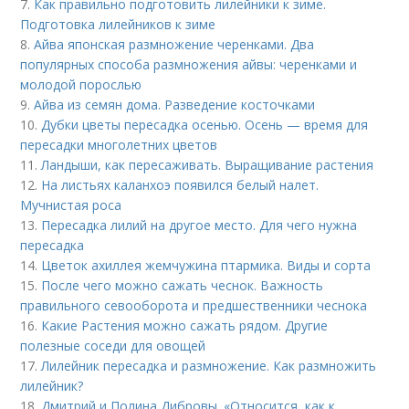
7.
Как правильно подготовить лилейники к зиме.
Подготовка лилейников к зиме
8.
Айва японская размножение черенками. Два
популярных способа размножения айвы: черенками и
молодой порослью
9.
Айва из семян дома. Разведение косточками
10.
Дубки цветы пересадка осенью. Осень — время для
пересадки многолетних цветов
11.
Ландыши, как пересаживать. Выращивание растения
12.
На листьях каланхоэ появился белый налет.
Мучнистая роса
13.
Пересадка лилий на другое место. Для чего нужна
пересадка
14.
Цветок ахиллея жемчужина птармика. Виды и сорта
15.
После чего можно сажать чеснок. Важность
правильного севооборота и предшественники чеснока
16.
Какие Растения можно сажать рядом. Другие
полезные соседи для овощей
17.
Лилейник пересадка и размножение. Как размножить
лилейник?
18.
Дмитрий и Полина Дибровы. «Относится, как к