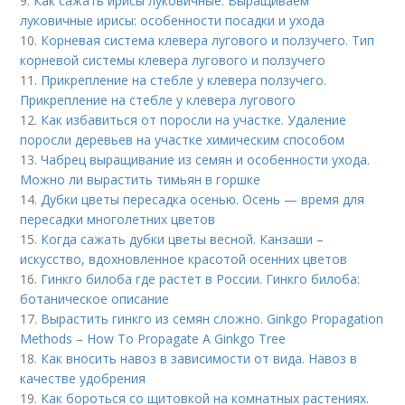
9.
Как сажать ирисы луковичные. Выращиваем
луковичные ирисы: особенности посадки и ухода
10.
Корневая система клевера лугового и ползучего. Тип
корневой системы клевера лугового и ползучего
11.
Прикрепление на стебле у клевера ползучего.
Прикрепление на стебле у клевера лугового
12.
Как избавиться от поросли на участке. Удаление
поросли деревьев на участке химическим способом
13.
Чабрец выращивание из семян и особенности ухода.
Можно ли вырастить тимьян в горшке
14.
Дубки цветы пересадка осенью. Осень — время для
пересадки многолетних цветов
15.
Когда сажать дубки цветы весной. Канзаши –
искусство, вдохновленное красотой осенних цветов
16.
Гинкго билоба где растет в России. Гинкго билоба:
ботаническое описание
17.
Вырастить гинкго из семян сложно. Ginkgo Propagation
Methods – How To Propagate A Ginkgo Tree
18.
Как вносить навоз в зависимости от вида. Навоз в
качестве удобрения
19.
Как бороться со щитовкой на комнатных растениях.