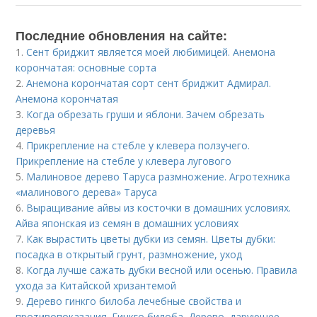
Последние обновления на сайте:
1.
Сент бриджит является моей любимицей. Анемона
корончатая: основные сорта
2.
Анемона корончатая сорт сент бриджит Адмирал.
Анемона корончатая
3.
Когда обрезать груши и яблони. Зачем обрезать
деревья
4.
Прикрепление на стебле у клевера ползучего.
Прикрепление на стебле у клевера лугового
5.
Малиновое дерево Таруса размножение. Агротехника
«малинового дерева» Таруса
6.
Выращивание айвы из косточки в домашних условиях.
Айва японская из семян в домашних условиях
7.
Как вырастить цветы дубки из семян. Цветы дубки:
посадка в открытый грунт, размножение, уход
8.
Когда лучше сажать дубки весной или осенью. Правила
ухода за Китайской хризантемой
9.
Дерево гинкго билоба лечебные свойства и
противопоказания. Гинкго билоба. Дерево, дарующее