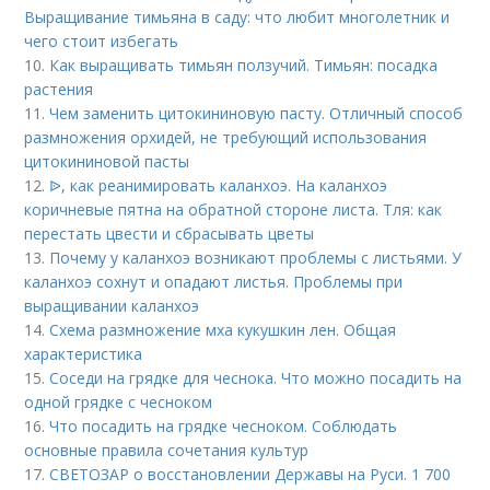
Выращивание тимьяна в саду: что любит многолетник и
чего стоит избегать
10.
Как выращивать тимьян ползучий. Тимьян: посадка
растения
11.
Чем заменить цитокининовую пасту. Отличный способ
размножения орхидей, не требующий использования
цитокининовой пасты
12.
ᐉ, как реанимировать каланхоэ. На каланхоэ
коричневые пятна на обратной стороне листа. Тля: как
перестать цвести и сбрасывать цветы
13.
Почему у каланхоэ возникают проблемы с листьями. У
каланхоэ сохнут и опадают листья. Проблемы при
выращивании каланхоэ
14.
Схема размножение мха кукушкин лен. Общая
характеристика
15.
Соседи на грядке для чеснока. Что можно посадить на
одной грядке с чесноком
16.
Что посадить на грядке чесноком. Соблюдать
основные правила сочетания культур
17.
СВЕТОЗАР о восстановлении Державы на Руси. 1 700