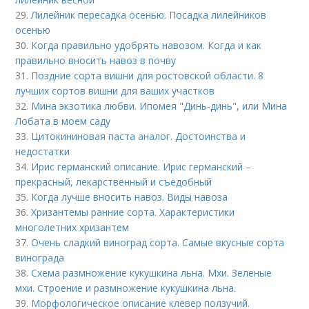
29.
Лилейник пересадка осенью. Посадка лилейников
осенью
30.
Когда правильно удобрять навозом. Когда и как
правильно вносить навоз в почву
31.
Поздние сорта вишни для ростовской области. 8
лучших сортов вишни для ваших участков
32.
Мина экзотика любви. Ипомея "Динь-динь", или Мина
Лобата в моем саду
33.
Цитокининовая паста аналог. Достоинства и
недостатки
34.
Ирис германский описание. Ирис германский –
прекрасный, лекарственный и съедобный
35.
Когда лучше вносить навоз. Виды навоза
36.
Хризантемы ранние сорта. Характеристики
многолетних хризантем
37.
Очень сладкий виноград сорта. Самые вкусные сорта
винограда
38.
Схема размножение кукушкина льна. Мхи. Зеленые
мхи. Строение и размножение кукушкина льна.
39.
Морфологическое описание клевер ползучий.