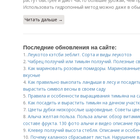
растут быстрее и дают часто большие урожаи, чем п
Использовать гидропонный метод можно даже в обыч
Читать дальше →
Последние обновления на сайте:
1.
Леукотоэ кэтсби зеблит. Сорта и виды леукотоэ
2.
Чабрец ползучий или тимьян ползучий. Полезные с
3.
Как мариновать розовые помидоры. Маринованные
вкусные
4.
Как правильно выкопать ландыши в лесу и посадить 
вырастить символ весны в своем саду
5.
Правила и особенности выращивания тимьяна на с
6.
Как посадить и вырастить тимьян на дачном участ
7.
Цветы дубки низкорослые шаровидные. Советы цв
8.
Алыча желтая польза. Польза алычи: обзор витами
составе фрукта. 130 фото алычи и видео описание п
9.
Клевер ползучий высота стебля. Описание и особе
10.
Почему каланхоэ сбрасывает листья. Нарушение 