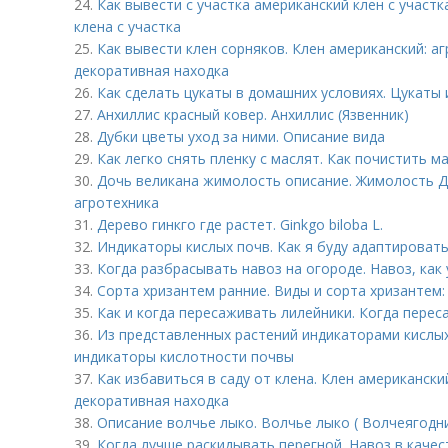
24.
Как вывести с участка американский клен с участ
клена с участка
25.
Как вывести клен сорняков. Клен американский: а
декоративная находка
26.
Как сделать цукаты в домашних условиях. Цукаты
27.
Анхиллис красный ковер. Анхиллис (Язвенник)
28.
Дубки цветы уход за ними. Описание вида
29.
Как легко снять пленку с маслят. Как почистить м
30.
Дочь великана жимолость описание. Жимолость Д
агротехника
31.
Дерево гинкго где растет. Ginkgo biloba L.
32.
Индикаторы кислых почв. Как я буду адаптироват
33.
Когда разбрасывать навоз на огороде. Навоз, как
34.
Сорта хризантем ранние. Виды и сорта хризантем:
35.
Как и когда пересаживать лилейники. Когда пере
36.
Из представленных растений индикаторами кислых
индикаторы кислотности почвы
37.
Как избавиться в саду от клена. Клен американски
декоративная находка
38.
Описание волчье лыко. Волчье лыко ( Волчеягодн
39.
Когда лучше раскидывать перегной. Навоз в каче