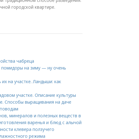
ри традиционном способе разведения.
ной городской квартире.
войства чабреца
 помидоры на зиму — ну очень
их на участке. Ландыши: как
адовом участке. Описание культуры
ке. Способы выращивания на даче
етоводам
нов, минералов и полезных веществ в
риготовления варенья и блюд с алычой
нности клевера ползучего
влажностного режима