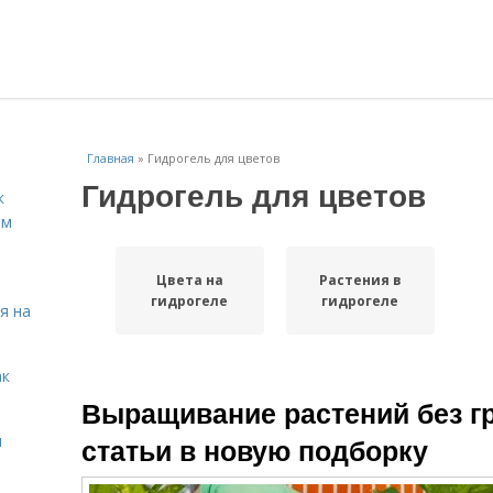
Главная
»
Гидрогель для цветов
Гидрогель для цветов
к
ём
Цвета на
Растения в
гидрогеле
гидрогеле
я на
ак
Выращивание растений без г
я
статьи в новую подборку