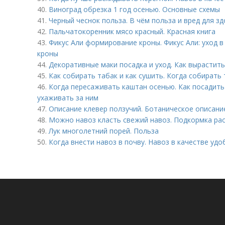
40.
Виноград обрезка 1 год осенью. Основные схемы
41.
Черный чеснок польза. В чём польза и вред для з
42.
Пальчатокоренник мясо красный. Красная книга
43.
Фикус Али формирование кроны. Фикус Али: уход 
кроны
44.
Декоративные маки посадка и уход. Как вырастит
45.
Как собирать табак и как сушить. Когда собирать 
46.
Когда пересаживать каштан осенью. Как посадить 
ухаживать за ним
47.
Описание клевер ползучий. Ботаническое описани
48.
Можно навоз класть свежий навоз. Подкормка ра
49.
Лук многолетний порей. Польза
50.
Когда внести навоз в почву. Навоз в качестве уд