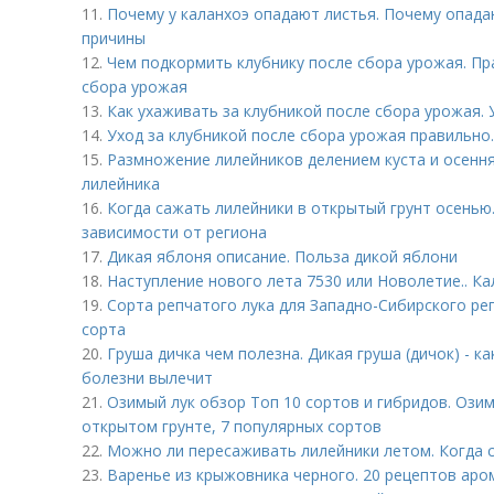
11.
Почему у каланхоэ опадают листья. Почему опада
причины
12.
Чем подкормить клубнику после сбора урожая. Пр
сбора урожая
13.
Как ухаживать за клубникой после сбора урожая. 
14.
Уход за клубникой после сбора урожая правильно
15.
Размножение лилейников делением куста и осення
лилейника
16.
Когда сажать лилейники в открытый грунт осенью
зависимости от региона
17.
Дикая яблоня описание. Польза дикой яблони
18.
Наступление нового лета 7530 или Новолетие.. Ка
19.
Сорта репчатого лука для Западно-Сибирского рег
сорта
20.
Груша дичка чем полезна. Дикая груша (дичок) - к
болезни вылечит
21.
Озимый лук обзор Топ 10 сортов и гибридов. Ози
открытом грунте, 7 популярных сортов
22.
Можно ли пересаживать лилейники летом. Когда 
23.
Варенье из крыжовника черного. 20 рецептов аро