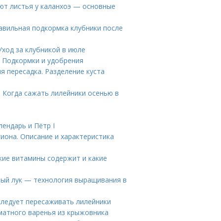
ют листья у каланхоэ — основные
авильная подкормка клубники после
Уход за клубникой в июле
. Подкормки и удобрения
я пересадка. Разделение куста
. Когда сажать лилейники осенью в
лендарь и Пётр I
иона. Описание и характеристика
акие витамины содержит и какие
мый лук — технология выращивания в
следует пересаживать лилейники
матного варенья из крыжовника