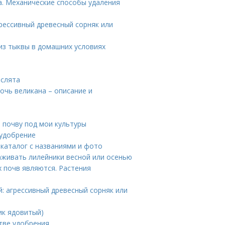
ка. Механические способы удаления
грессивный древесный сорняк или
 из тыквы в домашних условиях
аслята
очь великана – описание и
ь почву под мои культуры
 удобрение
 каталог с названиями и фото
саживать лилейники весной или осенью
 почв являются. Растения
й: агрессивный древесный сорняк или
ик ядовитый)
стве удобрения