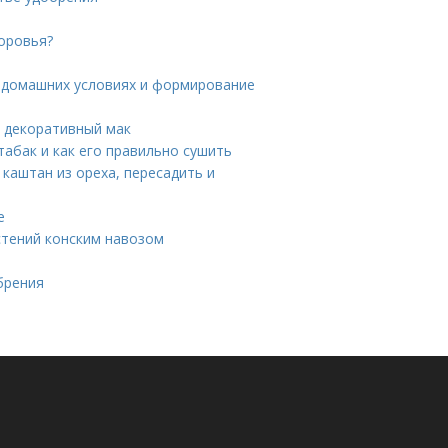
доровья?
в домашних условиях и формирование
ь декоративный мак
табак и как его правильно сушить
каштан из ореха, пересадить и
е
стений конским навозом
обрения