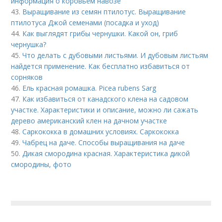
информация о коровьем навозе
43.
Выращивание из семян птилотус. Выращивание
птилотуса Джой семенами (посадка и уход)
44.
Как выглядят грибы чернушки. Какой он, гриб
чернушка?
45.
Что делать с дубовыми листьями. И дубовым листьям
найдется применение. Как бесплатно избавиться от
сорняков
46.
Ель красная ромашка. Picea rubens Sarg
47.
Как избавиться от канадского клена на садовом
участке. Характеристики и описание, можно ли сажать
дерево американский клен на дачном участке
48.
Саркококка в домашних условиях. Саркококка
49.
Чабрец на даче. Способы выращивания на даче
50.
Дикая смородина красная. Характеристика дикой
смородины, фото