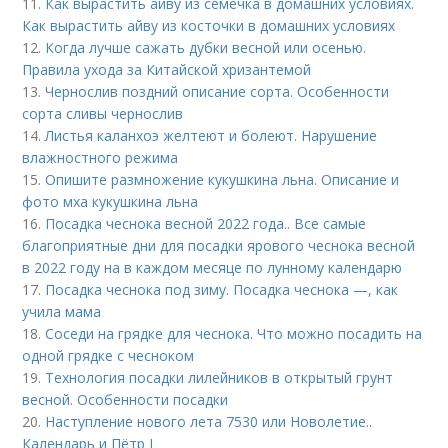
11.
Как вырастить айву из семечка в домашних условиях.
Как вырастить айву из косточки в домашних условиях
12.
Когда лучше сажать дубки весной или осенью.
Правила ухода за Китайской хризантемой
13.
Чернослив поздний описание сорта. Особенности
сорта сливы чернослив
14.
Листья каланхоэ желтеют и болеют. Нарушение
влажностного режима
15.
Опишите размножение кукушкина льна. Описание и
фото мха кукушкина льна
16.
Посадка чеснока весной 2022 года.. Все самые
благоприятные дни для посадки ярового чеснока весной
в 2022 году на в каждом месяце по лунному календарю
17.
Посадка чеснока под зиму. Посадка чеснока —, как
учила мама
18.
Соседи на грядке для чеснока. Что можно посадить на
одной грядке с чесноком
19.
Технология посадки лилейников в открытый грунт
весной. Особенности посадки
20.
Наступление нового лета 7530 или Новолетие..
Календарь и Пётр I