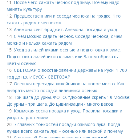
11.
После чего сажать чеснок под зиму. Почему надо
менять культуру
12.
Предшественники и соседи чеснока на грядке. Что
сажать рядом с чесноком
13.
Анемона сент бриджит. Анемона: посадка и уход
14.
С чем можно садить чеснок. Соседи чеснока, с чем
можно и нельзя сажать рядом
15.
Уход за лилейниками осенью и подготовка к зиме.
Подготовка лилейников к зиме, или Зачем обрезать
цветы осенью
16.
СВЕТОЗАР о восстановлении Державы на Руси. 1 700
год до н.э. ИСУСС - СВЕТОЗАР
17.
Осенняя пересадка лилейников на новое место. Как
выбрать место посадки лилейника осенью
18.
Три шага до урны. ФОТО. "Духовные скрепы" в Москве:
До урны - три шага. До цивилизации - много веков
19.
Крымская сосна посадка и уход. Правила посадки и
ухода за растением
20.
7 главных тонкостей посадки озимого лука. Когда
лучше всего сажать лук – осенью или весной и почему
21.
Лук сеншуй Елоу тоже выращен, как озимый.