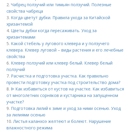
2.
Чабрец ползучий или тимьян ползучий. Полезные
свойства чабреца
3.
Когда цветут дубки. Правила ухода за Китайской
хризантемой
4.
Цветы дубки когда пересаживать. Уход за
хризантемами
5.
Какой стебель у лугового клевера и у ползучего
клевера. Клевер луговой – виды растения и его лечебные
свойства
6.
Клевер ползучий или клевер белый. Клевер белый
ползучий
7.
Расчистка и подготовка участка. Как правильно
провести подготовку участка под строительство дома?
8.
ᐉ Как избавиться от кустов на участке. Как избавиться
от многолетних сорняков и кустарника на запущенном
участке?
9.
Подготовка лилий к зиме и уход за ними осенью. Уход
за лилиями осенью
10.
Листья каланхоэ желтеют и болеют. Нарушение
влажностного режима