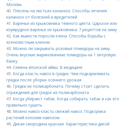
Москвы
40.
Плесень на листьях каланхоэ. Способы лечения
каланхоэ от болезней и вредителей
41.
Варенье из крыжовника темного цвета. Царское или
изумрудное варенье из крыжовника: 7 рецептов на зиму
42.
Как вывести поросли клена. Способы борьбы с
ясенелистным кленом
43.
Можно ли закрывать розовые помидоры на зиму.
Очень вкусные маринованные помидоры на 1 литровую
банку
44.
Семена японской айвы. В медицине
45.
Когда класть навоз в грядки. Чем подкармливать
грядки после уборки осеннего урожая
46.
Грядки из поликарбоната. Почему стоит сделать
ограждения для грядок из поликарбоната
47.
Когда убирают табак. Когда собирать табак и как его
правильно сушить
48.
Можно навоз класть свежий навоз. Подкормка
растений конским навозом
49.
Дикая смородина красная. Характеристика дикой