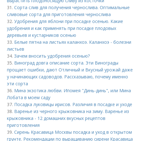
вырастить плодоносящую сливу из косточки
31.
Сорта слив для получения чернослива. Оптимальные
сливовые сорта для приготовления чернослива
32.
Удобрения для яблони при посадке осенью. Какие
удобрения и как применять при посадке плодовых
деревьев и кустарников осенью
33.
Белые пятна на листьях каланхоэ. Каланхоэ - болезни
листьев
34.
Зачем вносить удобрения осенью?
35.
Виноград довга описание сорта. Эти Винограды
прощает ошибки, дают Отличный и Вкусный урожай даже
у начинающих садоводов. Рассказываю, почему именно
эти сорта
36.
Мина экзотика любви. Ипомея "Динь-динь", или Мина
Лобата в моем саду
37.
Посадка луковицы ирисов. Различия в посадке и уходе
38.
Варенье из черного крыжовника на зиму. Варенье из
крыжовника - 12 домашних вкусных рецептов
приготовления
39.
Сирень Красавица Москвы посадка и уход в открытом
грунте. Рекомендации по выращиванию сирени Красавица