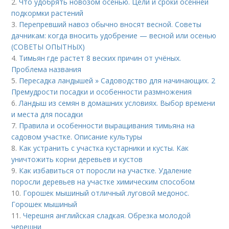
2.
Что удобрять новозом осенью. Цели и сроки осенней
подкормки растений
3.
Перепревший навоз обычно вносят весной. Советы
дачникам: когда вносить удобрение — весной или осенью
(СОВЕТЫ ОПЫТНЫХ)
4.
Тимьян где растет 8 веских причин от учёных.
Проблема названия
5.
Пересадка ландышей » Садоводство для начинающих. 2
Премудрости посадки и особенности размножения
6.
Ландыш из семян в домашних условиях. Выбор времени
и места для посадки
7.
Правила и особенности выращивания тимьяна на
садовом участке. Описание культуры
8.
Как устранить с участка кустарники и кусты. Как
уничтожить корни деревьев и кустов
9.
Как избавиться от поросли на участке. Удаление
поросли деревьев на участке химическим способом
10.
Горошек мышиный отличный луговой медонос.
Горошек мышиный
11.
Черешня английская сладкая. Обрезка молодой
черешни