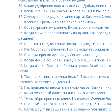
использовать компост осенью на даче
30.
Какие удобрения вносить осенью. Добавление ста
31.
Какие есть вишню. Какой бывает вишня и как ее 
32.
Хэллоуин виноград описание сорта. Киш-миш Хэлл
33.
Клаймеры розы, что это такое. Клаймеры
34.
Сорта хризантем ранние. Виды и сорта хризантем:
35.
Когда можно пересаживать ландыши. Как посадить
расцвел?
36.
Верески в Подмосковье посадка и уход. Вереск: п
37.
Как бороться с кленами. При помощи гербицидов
38.
Посадка ирисов луковицы. Секреты выращивания 
39.
Когда лучше собирать тыкву. По внешним признак
40.
Когда и как обрезать яблони и груши. Особенност
цикла
41.
Тысячелистник птармика белый. Тысячелистник пта
Ptarmical. =Ptarmica Vulgaris Hill.)
42.
Как правильно вносить в землю навоз. Важная и
43.
Каланхоэ серый налет на листьях. Фитофтороз
44.
16 октября приметы. Денис Позимний. Осенние Ли
45.
После уборки лука, что можно посадить. Что сажа
46.
Салак фрукт выращивание в домашних условиях. С