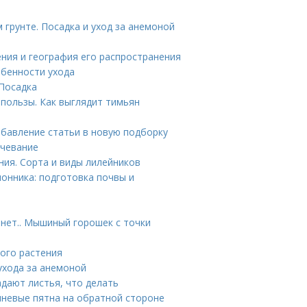
 грунте. Посадка и уход за анемоной
ения и география его распространения
бенности ухода
 Посадка
пользы. Как выглядит тимьян
обавление статьи в новую подборку
рчевание
ния. Сорта и виды лилейников
монника: подготовка почвы и
нет.. Мышиный горошек с точки
ного растения
ухода за анемоной
адают листья, что делать
ичневые пятна на обратной стороне