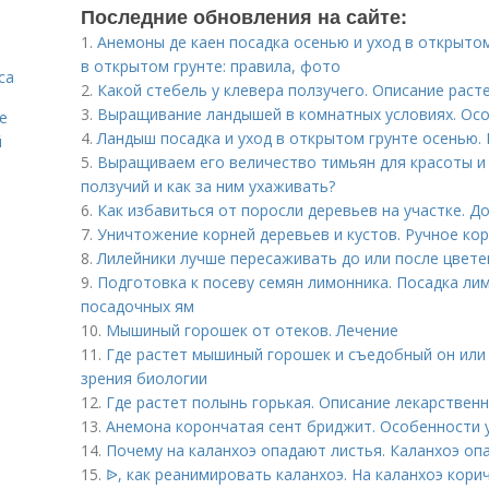
Последние обновления на сайте:
1.
Анемоны де каен посадка осенью и уход в открытом
в открытом грунте: правила, фото
са
2.
Какой стебель у клевера ползучего. Описание раст
3.
Выращивание ландышей в комнатных условиях. Осо
е
4.
Ландыш посадка и уход в открытом грунте осенью.
й
5.
Выращиваем его величество тимьян для красоты и 
ползучий и как за ним ухаживать?
6.
Как избавиться от поросли деревьев на участке. Д
7.
Уничтожение корней деревьев и кустов. Ручное ко
8.
Лилейники лучше пересаживать до или после цвете
9.
Подготовка к посеву семян лимонника. Посадка ли
посадочных ям
10.
Мышиный горошек от отеков. Лечение
11.
Где растет мышиный горошек и съедобный он или 
зрения биологии
12.
Где растет полынь горькая. Описание лекарствен
13.
Анемона корончатая сент бриджит. Особенности 
14.
Почему на каланхоэ опадают листья. Каланхоэ оп
15.
ᐉ, как реанимировать каланхоэ. На каланхоэ кор