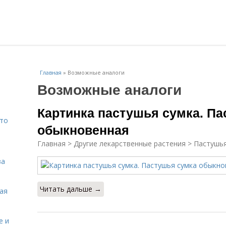
Главная
»
Возможные аналоги
Возможные аналоги
Картинка пастушья сумка. П
Что
обыкновенная
Главная > Другие лекарственные растения > Пастушь
ва
Читать дальше →
кая
е и