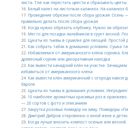
листа. Тля: как перестать цвести и сбрасывать цветы
16.
Белый налет на листочках каланхоэ. На каланхоэ 
17.
Проведение обрезки после сбора урожая. Осень —
правильно делать после сбора урожая
18.
Когда нужно обрезать клубнику. Нужно ли обреза
19.
Место для посадки лилейников в грунт весной. По
20.
Цукаты из тыквы в сушилке для овощей. Простой 
21.
Как собрать табак в домашних условиях. Сушка т
22.
Избавляемся от американского клёна сорняка. Кл
древесный сорняк или декоративная находка
23.
Как вывести канадский клён на участке. Зачищаем
избавиться от американского клена
24.
Как вывести клен американский с огорода навсегд
Европе
25.
Цукаты из тыквы в домашних условиях. Ингредиен
26.
10 наиболее ароматных красивых роз в оранжево
— 20 сортов с фото и описанием
27.
Закрутка розовых помидор на зиму. Помидоры «П
28.
Дмитрий Дибров откровенно о юной жене и детях
29.
Когда лучше вносить компост осенью или весной.