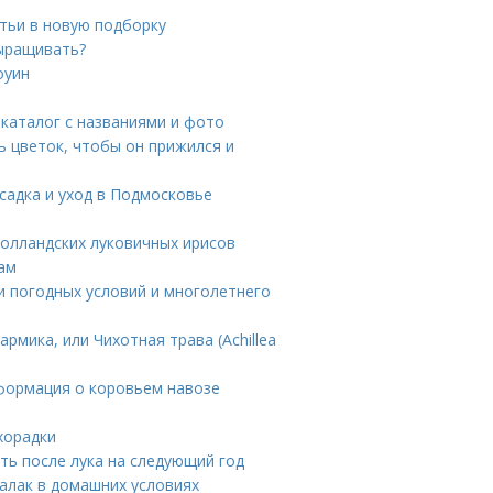
тьи в новую подборку
выращивать?
оуин
 каталог с названиями и фото
 цветок, чтобы он прижился и
осадка и уход в Подмосковье
голландских луковичных ирисов
ам
и погодных условий и многолетнего
рмика, или Чихотная трава (Achillea
нформация о коровьем навозе
хорадки
ть после лука на следующий год
алак в домашних условиях