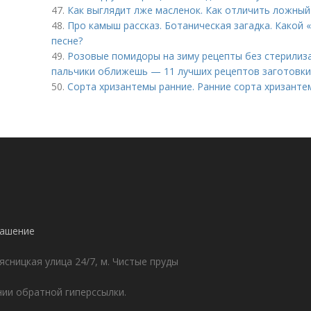
47.
Как выглядит лже масленок. Как отличить ложны
48.
Про камыш рассказ. Ботаническая загадка. Какой
песне?
49.
Розовые помидоры на зиму рецепты без стерилиза
пальчики оближешь — 11 лучших рецептов заготовк
50.
Сорта хризантемы ранние. Ранние сорта хризанте
лашение
ясницкая улица 24/7, м. Чистые пруды
ии обратной гиперссылки.