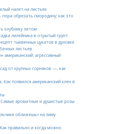
белый налет на листьях
 пора обрезать смородину: как это
ть клубнику летом
садка лилейника в отрытый грунт
рецепт тыквенных цукатов в духовке
абачных листьев
ен американский: агрессивный
 сад от крупных сорняков —, как
а. Как появился американский клен в
ты
. Самые ароматные и душистые розы
альчики оближешь» на зиму
 Как правильно и когда можно