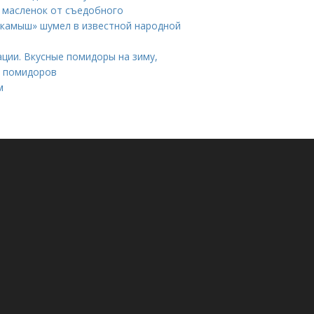
й масленок от съедобного
 «камыш» шумел в известной народной
ции. Вкусные помидоры на зиму,
и помидоров
м