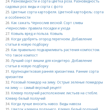
24.
Разновидности и сорта цветка роза. Разновидность
садовых роз: виды и сорта с фото
25.
Цветные сорта картофеля. Цветной картофель: сорта
и особенности
26.
Как сажать Чернослив весной. Сорт сливы
«Чернослив»: правила посадки и ухода
27.
Ковыль вред и польза. Ковыль
28.
Когда удобрять огород перегноем. Добавление
статьи в новую подборку
29.
Как правильно подкармливать растения компостом.
Что такое компост
30.
Лучший сорт вишни для кондитеро. Добавление
статьи в новую подборку
31.
Крупноцветковая ранняя хризантема. Ранние сорта
хризантем
32.
Розовый помидор на зиму. Острые зеленые помидоры
на зиму — самый вкусный рецепт
33.
Клевер ползучий расположение листьев на стебле.
Клевер белый ползучий
34.
Когда лучше вносить навоз. Виды навоза
35.
Цветок клевера ползучего. Клевер белый ползучий