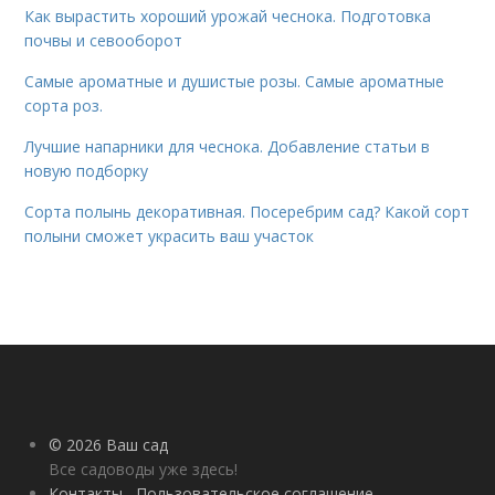
Как вырастить хороший урожай чеснока. Подготовка
почвы и севооборот
Самые ароматные и душистые розы. Самые ароматные
сорта роз.
Лучшие напарники для чеснока. Добавление статьи в
новую подборку
Сорта полынь декоративная. Посеребрим сад? Какой сорт
полыни сможет украсить ваш участок
© 2026 Ваш сад
Все садоводы уже здесь!
Контакты
Пользовательское соглашение