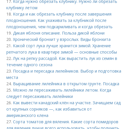
17.
Когда нужно обрезать клубнику. Нужно ли обрезать
клубнику летом
18.
Когда и как обрезать клубнику после завершения
плодоношения. Как ухаживать за клубникой после
плодоношения, чем подкармливать и когда обрезать
19.
Дикая яблоня описание. Польза дикой яблони
20.
Хронический бронхит у взрослых. Виды бронхита
21.
Какой сорт лука лучше хранится зимой. Хранение
репчатого лука в квартире зимой — основные способы
22.
Лук на репку рассадой. Как вырастить лук из семян в
течение одного сезона
23.
Посадка и пересадка лилейников. Выбор и подготовка
места
24.
Выращивание лилейника в открытом грунте. Посадка
25.
Можно ли пересаживать лилейники летом. Когда
следует пересаживать лилейники
26.
Как вывести канадский клён на участке. Зачищаем сад
от крупных сорняков —, как избавиться от
американского клена
27.
Сорта томатов для вяления. Какие сорта помидоров
для вяления лучше всего использовать, чтобы получить