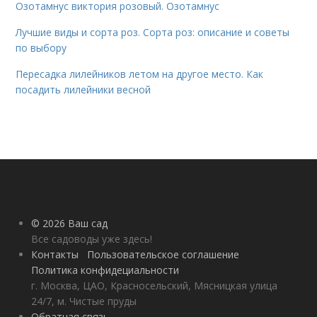
Озотамнус виктория розовый. Озотамнус
Лучшие виды и сорта роз. Сорта роз: описание и советы
по выбору
Пересадка лилейников летом на другое место. Как
посадить лилейники весной
© 2026 Ваш сад
Все садоводы уже здесь!
Контакты
Пользовательское соглашение
Политика конфидециальности
г. Москва, ЦАО, Красносельский, Мясницкая улица
24/7, м. Чистые пруды
Обратная связь