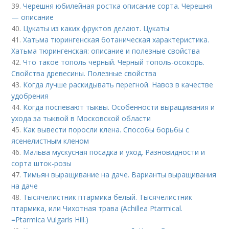
39.
Черешня юбилейная ростка описание сорта. Черешня
— описание
40.
Цукаты из каких фруктов делают. Цукаты
41.
Хатьма тюрингенская ботаническая характеристика.
Хатьма тюрингенская: описание и полезные свойства
42.
Что такое тополь черный. Черный тополь-осокорь.
Свойства древесины. Полезные свойства
43.
Когда лучше раскидывать перегной. Навоз в качестве
удобрения
44.
Когда поспевают тыквы. Особенности выращивания и
ухода за тыквой в Московской области
45.
Как вывести поросли клена. Способы борьбы с
ясенелистным кленом
46.
Мальва мускусная посадка и уход. Разновидности и
сорта шток-розы
47.
Тимьян выращивание на даче. Варианты выращивания
на даче
48.
Тысячелистник птармика белый. Тысячелистник
птармика, или Чихотная трава (Achillea Ptarmical.
=Ptarmica Vulgaris Hill.)