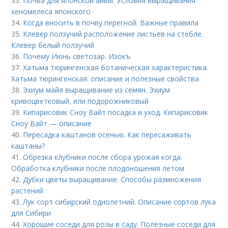
33.
Почва для японской айвы. Условия выращивания
хеномелеса японского
34.
Когда вносить в почву перегной. Важные правила
35.
Клевер ползучий расположение листьев на стебле.
Клевер белый ползучий
36.
Почему Июнь светозар. Изокъ
37.
Хатьма тюрингенская ботаническая характеристика.
Хатьма тюрингенская: описание и полезные свойства
38.
Эхиум майя выращивание из семян. Эхиум
кривоцветковый, или подорожниковый
39.
Кипарисовик Сноу Вайт посадка и уход. Кипарисовик
Сноу Вайт — описание
40.
Пересадка каштанов осенью. Как пересаживать
каштаны?
41.
Обрезка клубники после сбора урожая когда.
Обработка клубники после плодоношения летом
42.
Дубки цветы выращивание. Способы размножения
растений
43.
Лук сорт сибирский однолетний. Описание сортов лука
для Сибири
44.
Хорошие соседи для розы в саду. Полезные соседи для