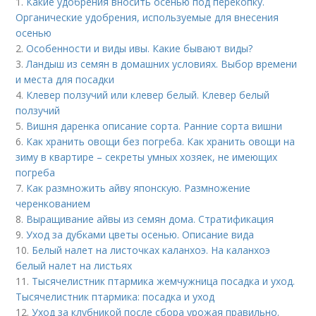
1.
Какие удобрения вносить осенью под перекопку.
Органические удобрения, используемые для внесения
осенью
2.
Особенности и виды ивы. Какие бывают виды?
3.
Ландыш из семян в домашних условиях. Выбор времени
и места для посадки
4.
Клевер ползучий или клевер белый. Клевер белый
ползучий
5.
Вишня даренка описание сорта. Ранние сорта вишни
6.
Как хранить овощи без погреба. Как хранить овощи на
зиму в квартире – секреты умных хозяек, не имеющих
погреба
7.
Как размножить айву японскую. Размножение
черенкованием
8.
Выращивание айвы из семян дома. Стратификация
9.
Уход за дубками цветы осенью. Описание вида
10.
Белый налет на листочках каланхоэ. На каланхоэ
белый налет на листьях
11.
Тысячелистник птармика жемчужница посадка и уход.
Тысячелистник птармика: посадка и уход
12.
Уход за клубникой после сбора урожая правильно.