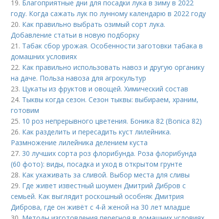
19.
Благоприятные дни для посадки лука в зиму в 2022
году. Когда сажать лук по лунному календарю в 2022 году
20.
Как правильно выбрать озимый сорт лука.
Добавление статьи в новую подборку
21.
Табак сбор урожая. Особенности заготовки табака в
домашних условиях
22.
Как правильно использовать навоз и другую органику
на даче. Польза навоза для агрокультур
23.
Цукаты из фруктов и овощей. Химический состав
24.
Тыквы когда сезон. Сезон тыквы: выбираем, храним,
готовим
25.
10 роз непрерывного цветения. Боника 82 (Bonica 82)
26.
Как разделить и пересадить куст лилейника.
Размножение лилейника делением куста
27.
30 лучших сорта роз флорибунда. Роза флорибунда
(60 фото): виды, посадка и уход в открытом грунте
28.
Как ухаживать за сливой. Выбор места для сливы
29.
Где живет известный шоумен Дмитрий Дибров с
семьей. Как выглядит роскошный особняк Дмитрия
Диброва, где он живёт с 4-й женой на 30 лет младше
30.
Методы изготовления перегноя в домашних условиях.