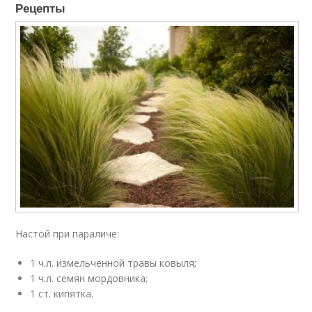
Рецепты
Настой при параличе:
1 ч.л. измельченной травы ковыля;
1 ч.л. семян мордовника;
1 ст. кипятка.