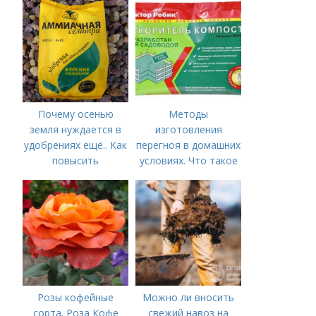
Почему осенью
Методы
земля нуждается в
изготовления
удобрениях ещё.. Как
перегноя в домашних
повысить
условиях. Что такое
плодородие почвы
компост и его польза
осенью
для растений
Розы кофейные
Можно ли вносить
сорта. Роза Кофе
свежий навоз на