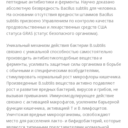
пептидные антибиотики и ферменты. Научно доказано
абсолютную безвредность Bacillus subtilis для человека.
На основании отсутствия вредности штаммов Bacillus
subtilis присвоено Управлением по контролю качества
продовольственных и лекарственных средств США
статуса GRAS (статус безопасного организма).
Уникальный механизм действия бактерии B.subtilis
связано с уникальной способностью самостоятельно
производить антибиотикоподобные вещества и
ферменты, усиливать защитные силы организма в борьбе
с обычными и специфическими возбудителями,
стимулировать нормальный рост микрофлоры кишечника.
Произведенные B.subtilis вещества активно подавляют
рост и развитие вредных бактерий, вирусов и грибов, не
вызывая привыкания. Иммуномодулирующее действие
связано с активацией макрофагов, усилением барьерной
функции кишечника, активацией Т и В лимфоцитов.
Уничтожая вредные микроорганизмы, освобождают
место для расселения лакто- и бифидобактерий, которые
являются типичными представителями нормальной