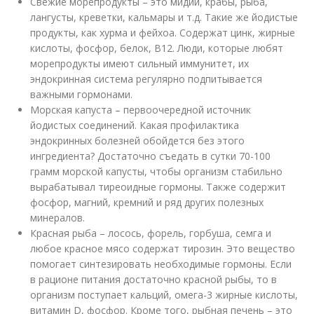
Свежие морепродукты – это мидии, крабы, рыба,
лангусты, креветки, кальмары и т.д. Такие же йодистые
продукты, как хурма и фейхоа. Содержат цинк, жирные
кислоты, фосфор, белок, В12. Люди, которые любят
морепродукты имеют сильный иммунитет, их
эндокринная система регулярно подпитывается
важными гормонами.
Морская капуста – первоочередной источник
йодистых соединений. Какая профилактика
эндокринных болезней обойдется без этого
ингредиента? Достаточно съедать в сутки 70-100
грамм морской капусты, чтобы организм стабильно
вырабатывал тиреоидные гормоны. Также содержит
фосфор, магний, кремний и ряд других полезных
минералов.
Красная рыба – лосось, форель, горбуша, семга и
любое красное мясо содержат тирозин. Это вещество
помогает синтезировать необходимые гормоны. Если
в рационе питания достаточно красной рыбы, то в
организм поступает кальций, омега-3 жирные кислоты,
витамин D, фосфор. Кроме того, рыбная печень – это