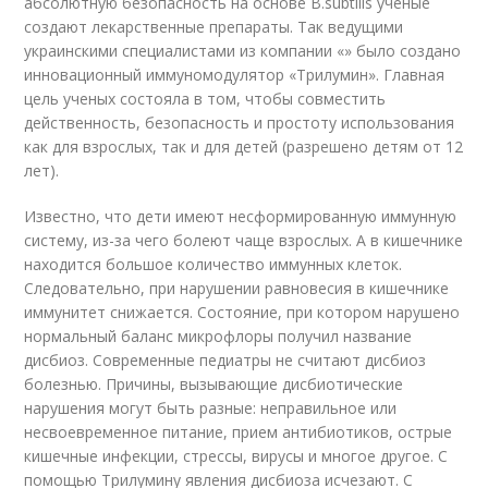
абсолютную безопасность на основе B.subtilis ученые
создают лекарственные препараты. Так ведущими
украинскими специалистами из компании «» было создано
инновационный иммуномодулятор «Трилумин». Главная
цель ученых состояла в том, чтобы совместить
действенность, безопасность и простоту использования
как для взрослых, так и для детей (разрешено детям от 12
лет).
Известно, что дети имеют несформированную иммунную
систему, из-за чего болеют чаще взрослых. А в кишечнике
находится большое количество иммунных клеток.
Следовательно, при нарушении равновесия в кишечнике
иммунитет снижается. Состояние, при котором нарушено
нормальный баланс микрофлоры получил название
дисбиоз. Современные педиатры не считают дисбиоз
болезнью. Причины, вызывающие дисбиотические
нарушения могут быть разные: неправильное или
несвоевременное питание, прием антибиотиков, острые
кишечные инфекции, стрессы, вирусы и многое другое. С
помощью Трилумину явления дисбиоза исчезают. С