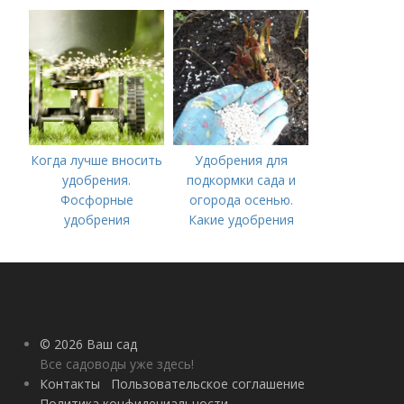
перекопку огорода
Когда лучше вносить
Удобрения для
удобрения.
подкормки сада и
Фосфорные
огорода осенью.
удобрения
Какие удобрения
вносить осенью и как
правильно это
делать?
© 2026 Ваш сад
Все садоводы уже здесь!
Контакты
Пользовательское соглашение
Политика конфидециальности