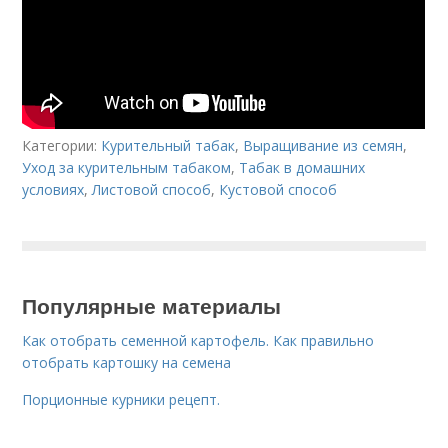
Категории:
Курительный табак
,
Выращивание из семян
,
Уход за курительным табаком
,
Табак в домашних
условиях
,
Листовой способ
,
Кустовой способ
Популярные материалы
Как отобрать семенной картофель. Как правильно
отобрать картошку на семена
Порционные курники рецепт.