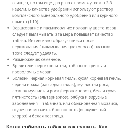
сеянцев, потом еще два раза с промежутком в 2-3
недели. В качестве удобрений используют раствор
комплексного минерального удобрения или куриного
помета (1:10).
Вершкование и пасынкование: половину цветоносов
следует выламывать: эта мера повышает качество
табака. Интенсивно образующиеся после
вершкования (выламывания цветоносов) пасынки
тоже следует удалять.
Размножение: семенное.
Вредители: персиковая тля, табачные трипсы и
проволочные черви.
Болезни: черная корневая гниль, сухая корневая гниль,
черная ножка (рассадная гниль), мучнистая роса,
ложная мучнистая роса (пероноспороз), белая сухая
пятнистость (альтернариоз), рябуха и вирусные
заболевания – табачная, или обыкновенная мозаика,
огуречная мозаика, бронзовость (верхушечный
хлороз) и белая пестрица.
Когда собирать табак и как сушить. Как