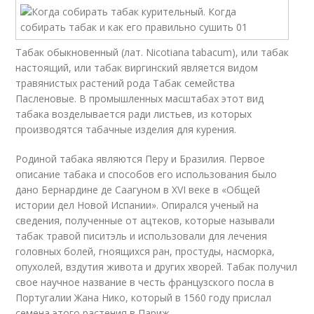
Табак обыкновенный (лат. Nicotiana tabacum), или табак
настоящий, или табак виргинский является видом
травянистых растений рода Табак семейства
Пасленовые. В промышленных масштабах этот вид
табака возделывается ради листьев, из которых
производятся табачные изделия для курения.
Родиной табака являются Перу и Бразилия. Первое
описание табака и способов его использования было
дано Бернардине де Саагуном в XVI веке в «Общей
истории дел Новой Испании». Опирался ученый на
сведения, полученные от ацтеков, которые называли
табак травой писитэль и использовали для лечения
головных болей, гноящихся ран, простуды, насморка,
опухолей, вздутия живота и других хворей. Табак получил
свое научное название в честь французского посла в
Португалии Жана Нико, который в 1560 году прислал
семена этого растения в Париж.