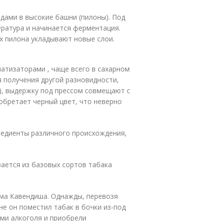
дами в высокие башни (пилоны). Под
ратура и начинается ферментация.
рх пилона укладывают новые слои.
атизаторами , чаще всего в сахарном
я получения другой разновидности,
а), выдержку под прессом совмещают с
обретает черный цвет, что неверно
редиенты различного происхождения,
вается из базовых сортов табака
ома Кавендиша. Однажды, перевозя
не он поместил табак в бочки из-под
ами алкоголя и приобрели