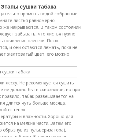
. Этапы сушки табака
тщательно промыть водой собранные
омнате листья равномерно
ею же накрываются. В таком состоянии
следует забывать, что листья нужно
ь появление плесени. После
тся, и они остаются лежать, пока не
ает желтоватый цвет, его можно
ли леску. Не рекомендуется сушить
е не должно быть сквозняков, но при
к правило, табак развешивается на
ния длится чуть больше месяца.
ый оттенок.
пературы и влажности. Хорошо для
жется на мелкие части. Затем его
 сбрызнув из пульверизатора),
ожить в банки. В таком виде он