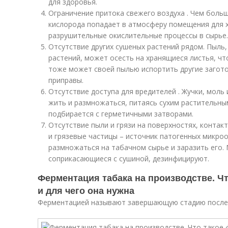
для здоровья.
Ограничение притока свежего воздуха . Чем боль
кислорода попадает в атмосферу помещения для х
разрушительные окислительные процессы в сырье.
Отсутствие других сушеных растений рядом. Пыль
растений, может осесть на хранящиеся листья, что
тоже может своей пылью испортить другие загот
приправы.
Отсутствие доступа для вредителей . Жучки, моль
жить и размножаться, питаясь сухим растительны
подбирается с герметичными затворами.
Отсутствие пыли и грязи на поверхностях, контак
и грязевые частицы – источник патогенных микро
размножаться на табачном сырье и заразить его.
соприкасающиеся с сушиной, дезинфицируют.
Ферментация табака на производстве. Ч
и для чего она нужна
Ферментацией называют завершающую стадию послеу