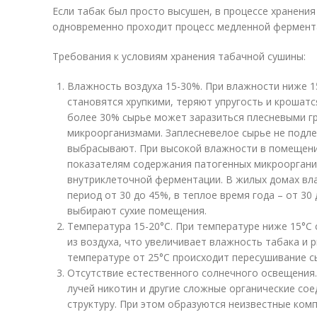
Если табак был просто высушен, в процессе хранения
одновременно проходит процесс медленной фермент
Требования к условиям хранения табачной сушины:
Влажность воздуха 15-30%. При влажности ниже 
становятся хрупкими, теряют упругость и крошатс
более 30% сырье может заразиться плесневыми г
микроорганизмами. Заплесневелое сырье не подл
выбрасывают. При высокой влажности в помещени
показателям содержания патогенных микрооргани
внутриклеточной ферментации. В жилых домах вл
период от 30 до 45%, в теплое время года – от 30
выбирают сухие помещения.
Температура 15-20°С. При температуре ниже 15°С
из воздуха, что увеличивает влажность табака и 
температуре от 25°С происходит пересушивание сы
Отсутствие естественного солнечного освещения
лучей никотин и другие сложные органические со
структуру. При этом образуются неизвестные ком