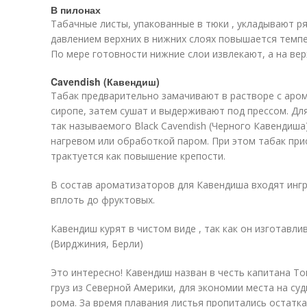
В пилонах
Табачные листы, упакованные в тюки , укладывают ря
давлением верхних в нижних слоях повышается темпе
По мере готовности нижние слои извлекают, а на ве
Cavendish (Кавендиш)
Табак предварительно замачивают в растворе с аром
сиропе, затем сушат и выдерживают под прессом. Дл
так называемого Black Cavendish (Черного Кавендиш
нагревом или обработкой паром. При этом табак при
трактуется как повышение крепости.
В состав ароматизаторов для Кавендиша входят инг
вплоть до фруктовых.
Кавендиш курят в чистом виде , так как он изготавли
(Вирджиния, Берли)
Это интересно! Кавендиш назван в честь капитана Т
груз из Северной Америки, для экономии места на суд
рома. За время плавания листья пропитались остатк