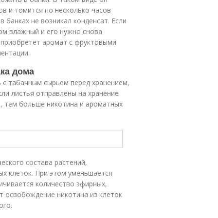
ов и томится по несколько часов
в банках не возникал конденсат. Если
ком влажный и его нужно снова
н приобретет аромат с фруктовыми
ентации.
ака дома
 с табачным сырьем перед хранением,
сли листья отправлены на хранение
ь, тем больше никотина и ароматных
еского состава растений,
х клеток. При этом уменьшается
ичивается количество эфирных,
т освобождение никотина из клеток
ого.