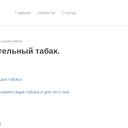
Главная
Новости
Статьи
ы сушки табака
тельный табак.
ушки табака
ферментация табака и для чего она
)