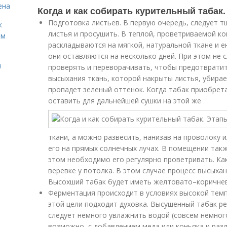
ена
Когда и как собирать курительный табак
Подготовка листьев. В первую очередь, следует 
к
листья и просушить. В теплой, проветриваемой к
ём
раскладываются на мягкой, натуральной ткане и 
они оставляются на несколько дней. При этом не 
и
проверять и переворачивать, чтобы предотвратит
высыхания ткань, которой накрыты листья, убирае
пропадет зеленый оттенок. Когда табак приобрет
оставить для дальнейшей сушки на этой же
ткани, а можно развесить, нанизав на проволоку и
его на прямых солнечных лучах. В помещении такж
этом необходимо его регулярно проветривать. Ка
веревке у потолка. В этом случае процесс высыха
Высохший табак будет иметь желтовато–коричнев
Ферментация происходит в условиях высокой тем
этой цели подходит духовка. Высушенный табак ре
следует немного увлажнить водой (совсем немного
возможно, с добавлением меда или коньяка и разл