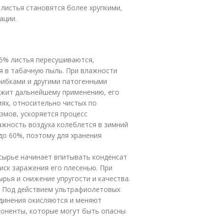
 листья становятся более хрупкими,
ации.
15% листья пересушиваются,
я в табачную пыль. При влажности
рибками и другими патогенными
ежит дальнейшему применению, его
ях, относительно чистых по
змов, ускоряется процесс
ажность воздуха колеблется в зимний
 до 60%, поэтому для хранения
 сырье начинает впитывать конденсат
риск заражения его плесенью. При
рья и снижение упругости и качества.
. Под действием ультрафиолетовых
единения окисляются и меняют
поненты, которые могут быть опасны