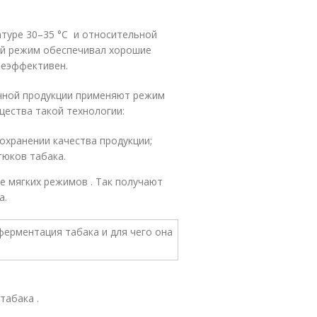
туре 30–35 °С и относительной
кой режим обеспечивал хорошие
неэффективен.
чной продукции применяют режим
щества такой технологии:
охранении качества продукции;
тюков табака.
е мягких режимов . Так получают
а.
табака .