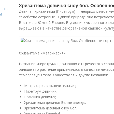
Хризантема девичья сноу бол. Особенно
вать
Девичья хризантема (Пиретрум) ― неприхотливое мн
ем
семейства астровых. В дикой природе она встречает
Востоке и Южной Европе. В условиях умеренного кли
выращивают в качестве декоративной садовой культу
Хризантема «Матрикария»
Название «пиретрум» произошло от греческого слова 
раньше это растение применялось в качестве лекарс
температуры тела. Существуют и другие названия:
Матрикария исключительная;
Пиретрум девичий;
Ромашка девичья;
Хризантема девичья Белые звезды;
Хризантема девичья сноу бол;
Хризантема Snowball;