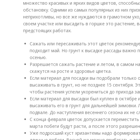
множество красивых и ярких видов цветов, способны
обстановку. Одними из самых популярных из них при
неприхотливы, но все же нуждаются в грамотном ухо
своем участке или высадить в горшке это растение, в
предстоящих работах.
Сажать или пересаживать этот цветок рекомендуе
подходит май. Но грунт к высадке рассады важно
осенью.
Разрешается сажать растение и летом, в самом на
скажутся на росте и здоровье цветка.
Если материал для посадки вы подобрали только 
высаживать в грунт, но не позднее 15 сентября. 
чтобы растения успели укорениться до прихода з
Если материал для высадки был куплен в октябре и
высаживать его в грунт для дальнейшей зимовки.
подвале. До наступления весеннего сезона их не с
С конца февраля цветок допускается переместить 
марта побеги будут расти, а после этого разреше
Уже подросший куст хризантемы надо формироват
длинные побеги. Весной же можно прибегать к дел