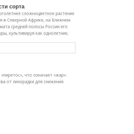
сти сорта
оголетнее сложноцветное растение
ся в Северной Африке, на Ближнем
мата средней полосы России его
ры, культивируя как однолетник.
«пиретос», что означает «жар»:
тва от лихорадки для снижения