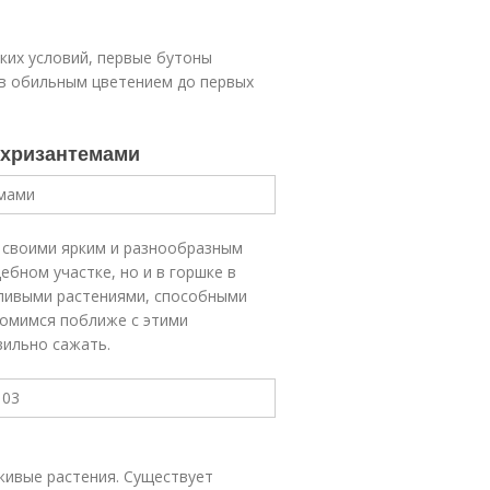
ких условий, первые бутоны
ов обильным цветением до первых
а хризантемами
я своими ярким и разнообразным
бном участке, но и в горшке в
тливыми растениями, способными
комимся поближе с этими
вильно сажать.
живые растения. Существует