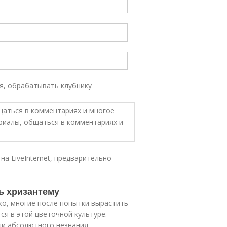
ая, обрабатывать клубнику
щаться в комментариях и многое
ериалы, общаться в комментариях и
на LiveInternet, предварительно
ь хризантему
ко, многие после попытки вырастить
я в этой цветочной культуре.
ли абсолютного незнания