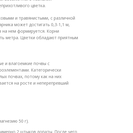
еприхотливого цветка.
ковыми и травянистыми, с различной
арника может достигать 0,3-1,1 м,
в на нем формируется. Корни
ерть метра. Цветки обладают приятным
е и влагоемкие почвы с
роэлементами. Категорически
ых почвах, потому как на них
вается на росте и неперепревший
агнезию 50 г).
римерно 2 штыков лопаты. После чего