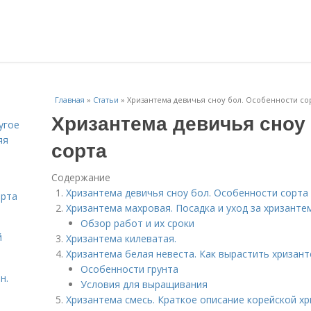
Главная
»
Статьи
»
Хризантема девичья сноу бол. Особенности со
Хризантема девичья сноу
угое
яя
сорта
Содержание
Хризантема девичья сноу бол. Особенности сорта
орта
Хризантема махровая. Посадка и уход за хризанте
Обзор работ и их сроки
й
Хризантема килеватая.
Хризантема белая невеста. Как вырастить хризан
Особенности грунта
н.
Условия для выращивания
Хризантема смесь. Краткое описание корейской х