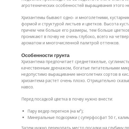
агротехнических особенностей выращивания этого н
Хризантемы бывают одно- и многолетними, кустарни
формой и структурой листьев и цветков. Высота куст
причем чем больше его размеры, тем больше цветко
проникают в почву не очень глубоко, всего на четв
ароматом и многочисленной палитрой оттенков.
Особенности грунта
Хризантема предпочитает среднетяжелые, суглинисты
качественным дренажом, богатые питательными мик
недопустимо выращивание многолетних сортов в кисл
хризантема растет очень плохо. Отрицательно сказы
навоз.
Перед посадкой цветка в почву нужно внести:
Пару ведер перегноя (на м²);
Минеральные подкормки ( суперфосфат 50 г, калим
Затем нужно перекопать место посадки на глубину п