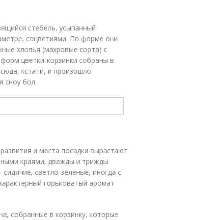
вящийся стебель, усыпанный
аметре, соцветиями. По форме они
ные хлопья (махровые сорта) с
 форм цветки-корзинки собраны в
сюда, кстати, и произошло
я сноу бол.
 развития и места посадки вырастают
енными краями, дважды и трижды
 сидячие, светло-зеленые, иногда с
характерный горьковатый аромат
а, собранные в корзинку, которые