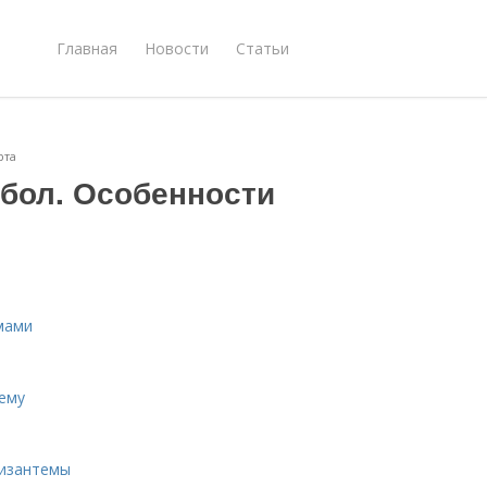
Главная
Новости
Статьи
рта
 бол. Особенности
мами
тему
ризантемы