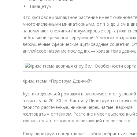
Танацетум.
Это кустовое компактное растение имеет сильновет
многочисленными миниатюрными, от 1,5 до 3 см в ди
напоминают снежинки (полумахровые сорта) или снеж
небольшой кремовой серединкой. У многих махровых
верхушечные сферические щитковидные соцветия. От
английское название последних ― хризантема девичь
Хризантема «Пиретрум Девичий»
Кустики девичьей ромашки в зависимости от условий
в высоту на 20 -80 см. Листья у Пиретрума со скругл
перисто-рассеченные, нижние черешчатые, верхние ―
желтоватым оттенком. Растение имеет выраженный 
хризантемы, в основном исчезающий после срезки.
Плод пиретрума представляет собой ребристые семен