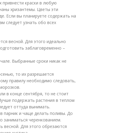
х привнести краски в любую
знаны хризантемы. Цветы эти
де. Если вы планируете содержать на
ам следует узнать обо всех
тся весной. Для этого идеально
 подготовить заблаговременно –
чале. Выбранные сроки никак не
осенью, то их разрешается
Этому правилу необходимо следовать,
аморозков.
ли в конце сентября, то не стоит
 Лучше подержать растения в теплом
ледует оттуда вынимать.
в парник и чаще делать поливы. До
но заниматься черенкованием.
ь весной. Для этого обрезаются
ению кустика.