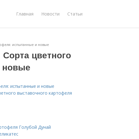
Главная
Новости
Статьи
тофеля: испытанные и новые
 Сорта цветного
и новые
еля: испытанные и новые
цветного выставочного картофеля
артофеля Голубой Дунай
еликатес