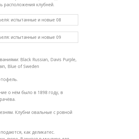
ь расположения клубней.
аниями: Black Russian, Davis Purple,
ain, Blue of Sweden
ртофель.
ие о нём было в 1898 году, в
рачёва.
лезням. Клубни овальные с ровной
подаются, как деликатес.
и, пюре. Варится в мундире для