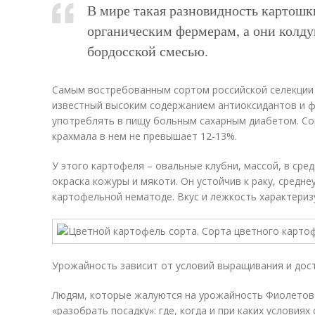
В мире такая разновидность картошк
органическим фермерам, а они колд
бордосской смесью.
Самым востребованным сортом российской селекции
известный высоким содержанием антиоксидантов и ф
употреблять в пищу больным сахарным диабетом. Со
крахмала в нем не превышает 12-13%.
У этого картофеля – овальные клубни, массой, в сре
окраска кожуры и мякоти. Он устойчив к раку, средн
картофельной нематоде. Вкус и лежкость характериз
Урожайность зависит от условий выращивания и дост
Людям, которые жалуются на урожайность Фиолетов
«разобрать посадку»: где, когда и при каких условиях