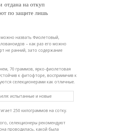
и отдана на откуп
уют по защите лишь
 можно назвать Фиолетовый,
лованоидов – как раз его можно
рт не ранний, зато содержание
днем, 70 граммов, ярко-фиолетовая
еустойчив к фитофторе, восприимчив к
уются селекционерами как отличные.
игает 250 килограммов на сотку.
ого, селекционеры рекомендуют
 она проводилась, какой была