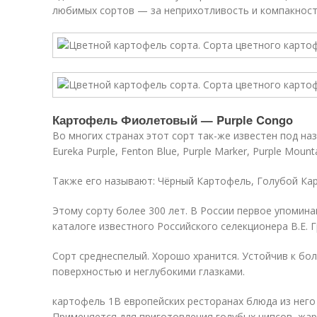
любимых сортов — за неприхотливость и компакност
Картофель Фиолетовый — Purple Congo
Во многих странах этот сорт так-же известен под назв
Eureka Purple, Fenton Blue, Purple Marker, Purple Mount
Также его называют: Чёрный Картофель, Голубой Ка
Этому сорту более 300 лет. В России первое упоминан
каталоге известного Российского селекционера В.Е. Г
Сорт среднеспелый. Хорошо хранится. Устойчив к бо
поверхностью и неглубокими глазками.
картофель 1В европейских ресторанах блюда из него 
Применяется для приготовления голубых чипсов, жарк