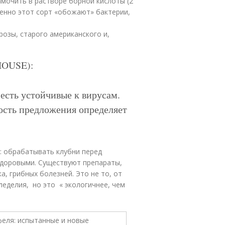
амочить в растворе борной кислоты (2
менно этот сорт «обожают» бактерии,
розы, старого американского и,
HOUSE):
есть устойчивые к вирусам.
рость предложения определяет
: обрабатывать клубни перед
здоровыми. Существуют препараты,
, грибных болезней. Это не то, от
леделия, но это « экологичнее, чем