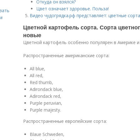
Откуда он взялся?
Цвет означает здоровье. Польза!
вать
Видео чудогрядка.рф представляет: цветные сорт
ем
Цветной картофель сорта. Сорта цветно
новые
Цветной картофель особенно популярен в Америке и
Распространенные американские сорта:
All blue,
All red,
Red thumb,
Adirondack blue,
Adirondack red,
Purple peruvian,
Purple majesty.
Распространенные европейские сорта:
Blaue Schweden,