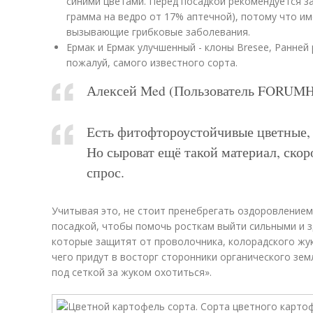
синими цветами. Перед посадкой рекомендуется з
грамма на ведро от 17% аптечной), потому что и
вызывающие грибковые заболевания.
Ермак и Ермак улучшенный - клоны Bresee, Ранней 
пожалуй, самого известного сорта.
Алексей Med (Пользователь FORUM
Есть фитофтороустойчивые цветные, 
Но сыроват ещё такой материал, ско
спрос.
Учитывая это, не стоит пренебрегать оздоровлением
посадкой, чтобы помочь росткам выйти сильными и 
которые защитят от проволочника, колорадского жука
чего придут в восторг сторонники органического зем
под сеткой за жуком охотиться».