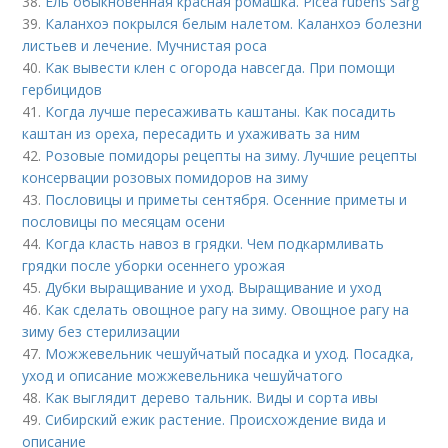
38.
Ель обыкновенная красная ромашка. Picea rubens Sarg
39.
Каланхоэ покрылся белым налетом. Каланхоэ болезни
листьев и лечение. Мучнистая роса
40.
Как вывести клен с огорода навсегда. При помощи
гербицидов
41.
Когда лучше пересаживать каштаны. Как посадить
каштан из ореха, пересадить и ухаживать за ним
42.
Розовые помидоры рецепты на зиму. Лучшие рецепты
консервации розовых помидоров на зиму
43.
Пословицы и приметы сентября. Осенние приметы и
пословицы по месяцам осени
44.
Когда класть навоз в грядки. Чем подкармливать
грядки после уборки осеннего урожая
45.
Дубки выращивание и уход. Выращивание и уход
46.
Как сделать овощное рагу на зиму. Овощное рагу на
зиму без стерилизации
47.
Можжевельник чешуйчатый посадка и уход. Посадка,
уход и описание можжевельника чешуйчатого
48.
Как выглядит дерево тальник. Виды и сорта ивы
49.
Сибирский ежик растение. Происхождение вида и
описание