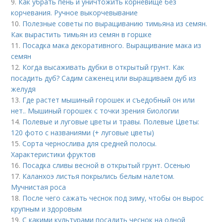
9.
Как убрать пень и уничтожить корневище без
корчевания. Ручное выкорчевывание
10.
Полезные советы по выращиванию тимьяна из семян.
Как вырастить тимьян из семян в горшке
11.
Посадка мака декоративного. Выращивание мака из
семян
12.
Когда высаживать дубки в открытый грунт. Как
посадить дуб? Садим саженец или выращиваем дуб из
желудя
13.
Где растет мышиный горошек и съедобный он или
нет.. Мышиный горошек с точки зрения биологии
14.
Полевые и луговые цветы и травы. Полевые Цветы:
120 фото с названиями (+ луговые цветы)
15.
Сорта чернослива для средней полосы.
Характеристики фруктов
16.
Посадка сливы весной в открытый грунт. Осенью
17.
Каланхоэ листья покрылись белым налетом.
Мучнистая роса
18.
После чего сажать чеснок под зиму, чтобы он вырос
крупным и здоровым
19.
С какими культурами посадить чеснок на одной