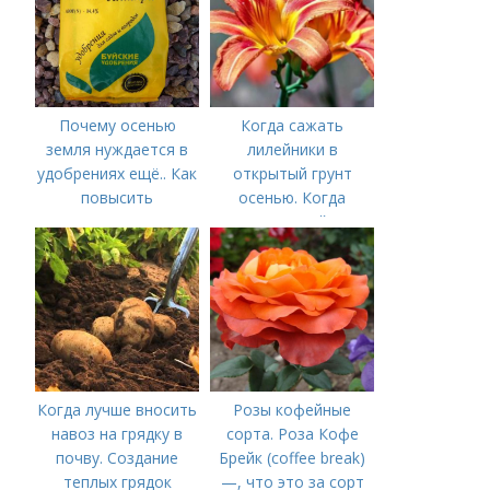
Почему осенью
Когда сажать
земля нуждается в
лилейники в
удобрениях ещё.. Как
открытый грунт
повысить
осенью. Когда
плодородие почвы
сажать лилейники
осенью
осенью в
зависимости от
региона
Когда лучше вносить
Розы кофейные
навоз на грядку в
сорта. Роза Кофе
почву. Создание
Брейк (coffee break)
теплых грядок
—, что это за сорт