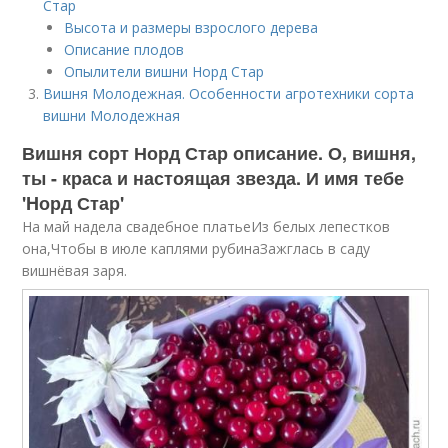
Стар
Высота и размеры взрослого дерева
Описание плодов
Опылители вишни Норд Стар
Вишня Молодежная. Особенности агротехники сорта
вишни Молодежная
Вишня сорт Норд Стар описание. О, вишня,
ты - краса и настоящая звезда. И имя тебе
'Hорд Стар'
На май надела свадебное платьеИз белых лепестков
она,Чтобы в июле каплями рубинаЗажглась в саду
вишнёвая заря.