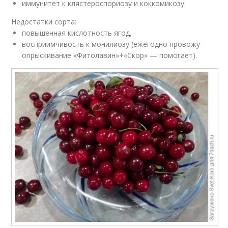
иммунитет к клястероспориозу и коккомикозу.
Недостатки сорта:
повышенная кислотность ягод,
восприимчивость к монилиозу (ежегодно провожу
опрыскивание «Фитолавин»+«Скор» — помогает).