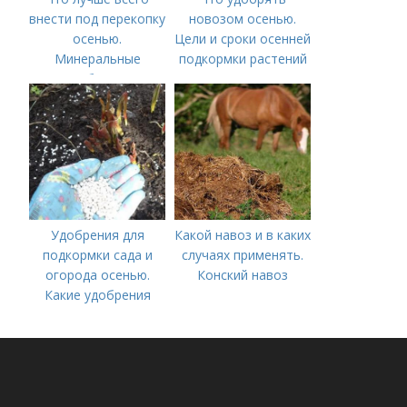
внести под перекопку
новозом осенью.
осенью.
Цели и сроки осенней
Минеральные
подкормки растений
удобрения
Удобрения для
Какой навоз и в каких
подкормки сада и
случаях применять.
огорода осенью.
Конский навоз
Какие удобрения
вносить осенью и как
правильно это
делать?