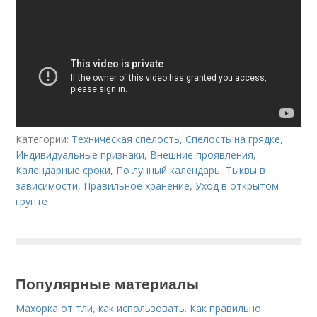
Категории:
Техническая спелость
,
Спелость на грядке
,
Индивидуальные признаки
,
Внешние проявления
,
Календарные сроки
,
По лунный календарь
,
Тыквы в
зависимости
,
Правильное хранение
,
Уход в открытом
грунте
Популярные материалы
Махорка от тли, как использовать. Как правильно