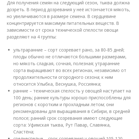
Для получения семян на следующий сезон, тыква должна
дозреть. В период дозревания у неё истончается мякоть,
но увеличиваются в размере семена. В сердцевине
концентрируется максимум питательных веществ. В
зависимости от срока технической спелости овощи
разделяют на 4 группы:
ультраранние – сорт созревает рано, за 80-85 дней;
плоды обычно не отличаются большими размерами,
но мякоть сладкая, сочная, полезная; утраранние
сорта выращивают во всех регионах, независимо от
продолжительности огородного сезона; к ним
относится Улыбка, Веснушка, Россиянка;
ранние – техническая спелость у овощей наступает на
100 день; ранние культуры хорошо приспособлены для
регионов с коротким и прохладным летом; они
рекомендованы для выращивания в Сибири, в средней
полосе; ранний срок созревания имеют следующие
сорта: Уфимская тыква, Рут Павар, Славянка,
Сластёна;
среднеспелые – срок созревания у овощей 105-120