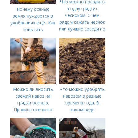
Что можно посадить
в одну грядку с
Почему осенью
чесноком. С чем
земля нуждается в
рядом сажать чеснок
удобрениях ещё.. Как
или лучшие соседи по
повысить
грядке
плодородие почвы
осенью
Можно ли вносить
Что можно удобрять
свежий навоз на
навозом в разные
грядки осенью.
времена года. В
Правила осеннего
каком виде
внесения навоза
применяется?