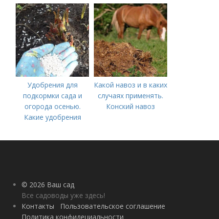
вносить удобрение
— весной или осенью
(СОВЕТЫ ОПЫТНЫХ)
Удобрения для
Какой навоз и в каких
подкормки сада и
случаях применять.
огорода осенью.
Конский навоз
Какие удобрения
вносить осенью и как
правильно это
делать?
© 2026 Ваш сад
Все садоводы уже здесь!
Контакты
Пользовательское соглашение
Политика конфидециальности