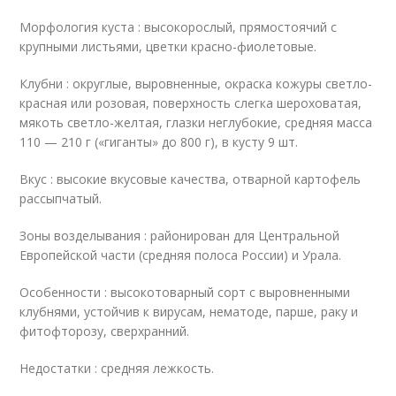
Морфология куста : высокорослый, прямостоячий с
крупными листьями, цветки красно-фиолетовые.
Клубни : округлые, выровненные, окраска кожуры светло-
красная или розовая, поверхность слегка шероховатая,
мякоть светло-желтая, глазки неглубокие, средняя масса
110 — 210 г («гиганты» до 800 г), в кусту 9 шт.
Вкус : высокие вкусовые качества, отварной картофель
рассыпчатый.
Зоны возделывания : районирован для Центральной
Европейской части (средняя полоса России) и Урала.
Особенности : высокотоварный сорт с выровненными
клубнями, устойчив к вирусам, нематоде, парше, раку и
фитофторозу, сверхранний.
Недостатки : средняя лежкость.