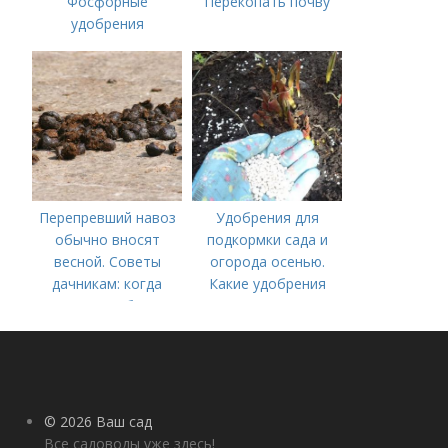
Фосфорные
Перекопать почву
удобрения
Перепревший навоз
Удобрения для
обычно вносят
подкормки сада и
весной. Советы
огорода осенью.
дачникам: когда
Какие удобрения
вносить удобрение
вносить осенью и как
— весной или осенью
правильно это
(СОВЕТЫ ОПЫТНЫХ)
делать?
© 2026 Ваш сад
Все садоводы уже здесь!