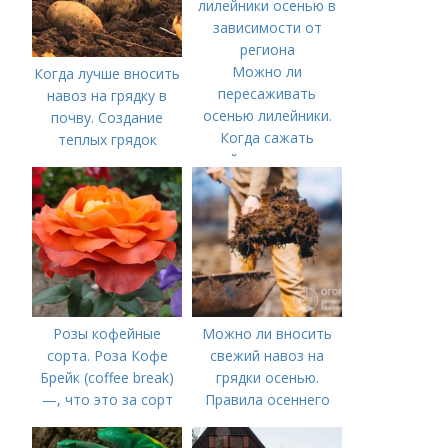
Можно ли
Когда лучше вносить
пересаживать
навоз на грядку в
осенью лилейники.
почву. Создание
Когда сажать
теплых грядок
лилейники осенью в
зависимости от
региона
Розы кофейные
Можно ли вносить
сорта. Роза Кофе
свежий навоз на
Брейк (coffee break)
грядки осенью.
—, что это за сорт
Правила осеннего
внесения навоза