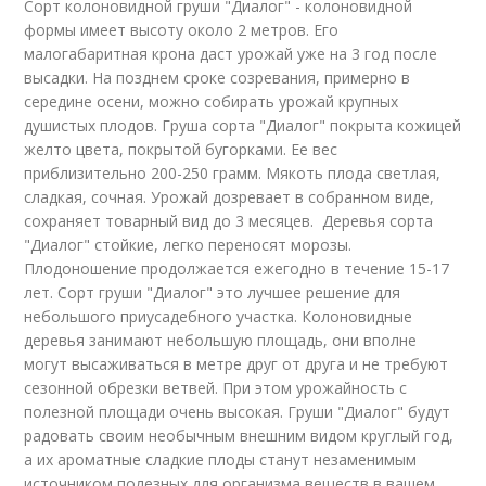
Сорт колоновидной груши "Диалог" - колоновидной
формы имеет высоту около 2 метров. Его
малогабаритная крона даст урожай уже на 3 год после
высадки. На позднем сроке созревания, примерно в
середине осени, можно собирать урожай крупных
душистых плодов. Груша сорта "Диалог" покрыта кожицей
желто цвета, покрытой бугорками. Ее вес
приблизительно 200-250 грамм. Мякоть плода светлая,
сладкая, сочная. Урожай дозревает в собранном виде,
сохраняет товарный вид до 3 месяцев. Деревья сорта
"Диалог" стойкие, легко переносят морозы.
Плодоношение продолжается ежегодно в течение 15-17
лет. Сорт груши "Диалог" это лучшее решение для
небольшого приусадебного участка. Колоновидные
деревья занимают небольшую площадь, они вполне
могут высаживаться в метре друг от друга и не требуют
сезонной обрезки ветвей. При этом урожайность с
полезной площади очень высокая. Груши "Диалог" будут
радовать своим необычным внешним видом круглый год,
а их ароматные сладкие плоды станут незаменимым
источником полезных для организма веществ в вашем