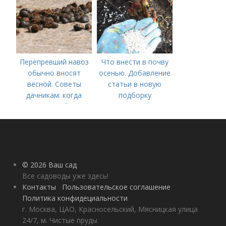
Перепревший навоз
Что внести в почву
обычно вносят
осенью. Добавление
весной. Советы
статьи в новую
дачникам: когда
подборку
вносить удобрение
— весной или осенью
(СОВЕТЫ ОПЫТНЫХ)
© 2026 Ваш сад
Все садоводы уже здесь!
Контакты
Пользовательское соглашение
Политика конфидециальности
г. Москва, ЦАО, Красносельский, Мясницкая улица
24/7, м. Чистые пруды