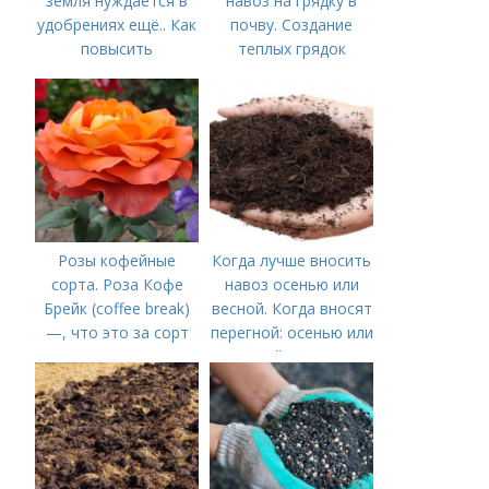
земля нуждается в
навоз на грядку в
удобрениях ещё.. Как
почву. Создание
повысить
теплых грядок
плодородие почвы
осенью
Розы кофейные
Когда лучше вносить
сорта. Роза Кофе
навоз осенью или
Брейк (coffee break)
весной. Когда вносят
—, что это за сорт
перегной: осенью или
весной, правила
внесения удобрений