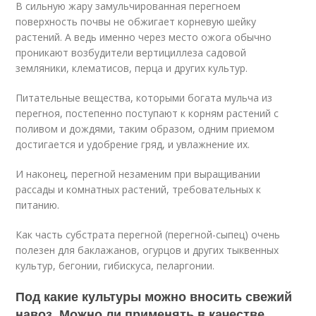
В сильную жару замульчированная перегноем
поверхность почвы не обжигает корневую шейку
растений. А ведь именно через место ожога обычно
проникают возбудители вертициллеза садовой
земляники, клематисов, перца и других культур.
Питательные вещества, которыми богата мульча из
перегноя, постепенно поступают к корням растений с
поливом и дождями, таким образом, одним приемом
достигается и удобрение гряд, и увлажнение их.
И наконец, перегной незаменим при выращивании
рассады и комнатных растений, требовательных к
питанию.
Как часть субстрата перегной (перегной-сыпец) очень
полезен для баклажанов, огурцов и других тыквенных
культур, бегонии, гибискуса, пеларгонии.
Под какие культуры можно вносить свежий
навоз. Можно ли применять в качестве