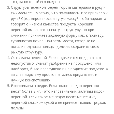
тот, за который его выдают.
Структура перегноя. Берем горсть материала в руку и
сжимаем ее. Смотрим, что получилось. Все прилипло к
руке? Сформировалось в тугую массу? – оба варианта
говорят о низком качестве продукта. Хороший
перегной имеет рассыпчатую структуру, но при
сминании принимает заданную форму как, к примеру,
суглинистая почва. При этом места, которые не
попали под ваши пальцы, должны сохранить свою
рыхлую структуру.
Отжимаем перегной. Если выделяется вода, то это
недопустимо. Значит удобрение не просушено, или
наоборот, было пересушено и не подлежит продаже. А
за счет воды ему просто пытались придать вес и
нужную консистенцию.
Взвешиваем в ведре. Если полное ведро перегноя
весит более 8 кг, - это неправильный, залитый водой
перегной. Если такое же ведро весит менее 4 кг,
перегной слишком сухой и не принесет вашим грядкам
пользы.