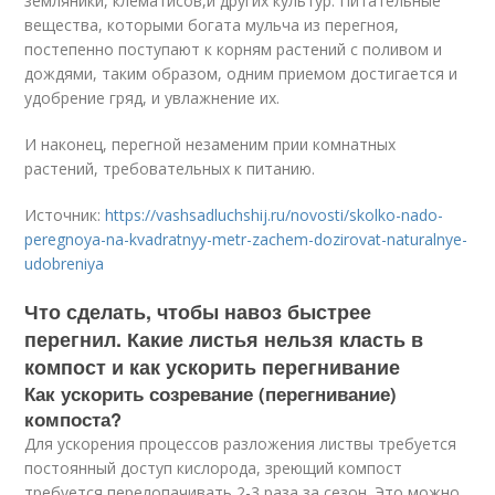
земляники, клематисов,и других культур. Питательные
вещества, которыми богата мульча из перегноя,
постепенно поступают к корням растений с поливом и
дождями, таким образом, одним приемом достигается и
удобрение гряд, и увлажнение их.
И наконец, перегной незаменим прии комнатных
растений, требовательных к питанию.
Источник:
https://vashsadluchshij.ru/novosti/skolko-nado-
peregnoya-na-kvadratnyy-metr-zachem-dozirovat-naturalnye-
udobreniya
Что сделать, чтобы навоз быстрее
перегнил. Какие листья нельзя класть в
компост и как ускорить перегнивание
Как ускорить созревание (перегнивание)
компоста?
Для ускорения процессов разложения листвы требуется
постоянный доступ кислорода, зреющий компост
требуется перелопачивать 2-3 раза за сезон. Это можно