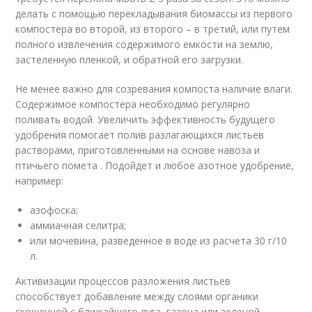
делать с помощью перекладывания биомассы из первого
компостера во второй, из второго – в третий, или путем
полного извлечения содержимого емкости на землю,
застеленную пленкой, и обратной его загрузки.
Не менее важно для созревания компоста наличие влаги.
Содержимое компостера необходимо регулярно
поливать водой. Увеличить эффективность будущего
удобрения помогает полив разлагающихся листьев
растворами, приготовленными на основе навоза и
птичьего помета . Подойдет и любое азотное удобрение,
например:
азофоска;
аммиачная селитра;
или мочевина, разведенное в воде из расчета 30 г/10
л.
Активизации процессов разложения листьев
способствует добавление между слоями органики
скошенной с ближайшего луга, газона или зеленой