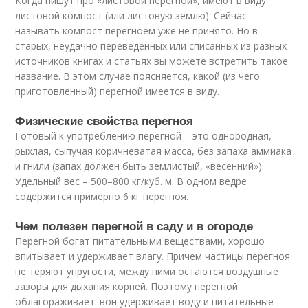
Когда пишут про «листовой перегной», имеют в виду
листовой компост (или листовую землю). Сейчас
называть компост перегноем уже не принято. Но в
старых, неудачно переведенных или списанных из разных
источников книгах и статьях вы можете встретить такое
название. В этом случае поясняется, какой (из чего
приготовленный) перегной имеется в виду.
Физические свойства перегноя
Готовый к употреблению перегной – это однородная,
рыхлая, сыпучая коричневатая масса, без запаха аммиака
и гнили (запах должен быть землистый, «весенний»).
Удельный вес – 500–800 кг/куб. м. В одном ведре
содержится примерно 6 кг перегноя.
Чем полезен перегной в саду и в огороде
Перегной богат питательными веществами, хорошо
впитывает и удерживает влагу. Причем частицы перегноя
не теряют упругости, между ними остаются воздушные
зазоры для дыхания корней. Поэтому перегной
облагораживает: вон удерживает воду и питательные