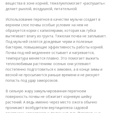
вещества в зоне корней, тяжелуюпомогает «распушить»:
делает рыхлой, воздушной, питательной.
Использование перегноя в качестве мульчи создает в
верхнем слое почвы особые условия: на нем не
образуется корки с капиллярами, которая как губка
вытягивает влагу из грунта. Тяжелая почва не заплывает.
Под мульчей селятся дождевые черви и полезные
бактерии, повышающие эффективность работы корней.
Почва под ней медленнее остывает и нагревается,
температура меняется плавно. Это помогает выжить
теплолюбивым растениям: осенью они успевают
постепенно подготовиться к зимовке, а в конце зимы и
весной не просыпаются раньше времени и не рискуют
попасть под удар заморозков.
В сильную жару замульчированная перегноем
поверхность почвы не обжигает корневую шейку
растений. А ведь именно через место ожога обычно
проникают возбудители вертициллеза садовой