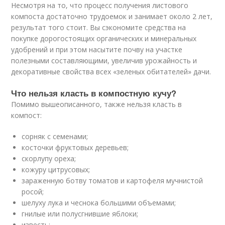
Несмотря на то, что процесс получения листового
компоста достаточно трудоемок и занимает около 2 лет,
результат того стоит. Вы сэкономите средства на
покупке дорогостоящих органических и минеральных
удобрений и при этом насытите почву на участке
полезными составляющими, увеличив урожайность и
декоративные свойства всех «зеленых обитателей» дачи.
Что нельзя класть в компостную кучу?
Помимо вышеописанного, также нельзя класть в
компост:
сорняк с семенами;
косточки фруктовых деревьев;
скорлупу ореха;
кожуру цитрусовых;
зараженную ботву томатов и картофеля мучнистой
росой;
шелуху лука и чеснока большими объемами;
гнилые или полусгнившие яблоки;
известь;