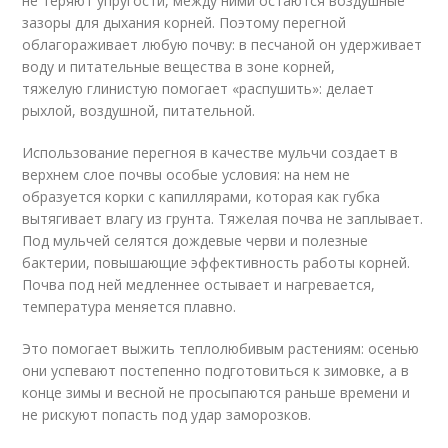
не теряют упругости, между ними остаются воздушные
зазоры для дыхания корней. Поэтому перегной
облагораживает любую почву: в песчаной он удерживает
воду и питательные вещества в зоне корней,
тяжелую глинистую помогает «распушить»: делает
рыхлой, воздушной, питательной.
Использование перегноя в качестве мульчи создает в
верхнем слое почвы особые условия: на нем не
образуется корки с капиллярами, которая как губка
вытягивает влагу из грунта. Тяжелая почва не заплывает.
Под мульчей селятся дождевые черви и полезные
бактерии, повышающие эффективность работы корней.
Почва под ней медленнее остывает и нагревается,
температура меняется плавно.
Это помогает выжить теплолюбивым растениям: осенью
они успевают постепенно подготовиться к зимовке, а в
конце зимы и весной не просыпаются раньше времени и
не рискуют попасть под удар заморозков.