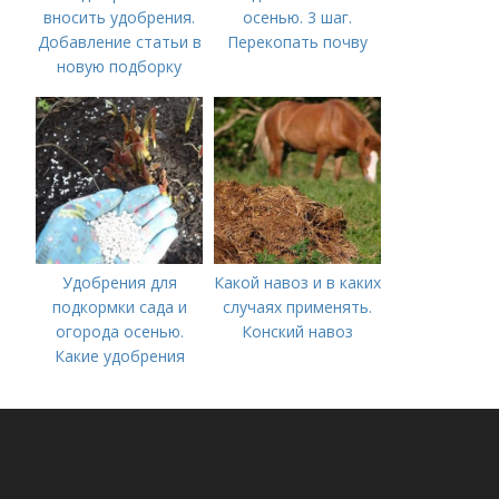
вносить удобрения.
осенью. 3 шаг.
Добавление статьи в
Перекопать почву
новую подборку
Удобрения для
Какой навоз и в каких
подкормки сада и
случаях применять.
огорода осенью.
Конский навоз
Какие удобрения
вносить осенью и как
правильно это
делать?