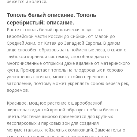
режется и колется.
Тополь белый описание. Тополь
серебристый: описание.
Растет тополь белый практически везде – от
Европейской части России до Сибири, от Малой до
Средней Азии, от Китая до Западной Европы. В диком
виде способен образовывать пойменные леса, в связи с
глубокой корневой системой, способной давать
многочисленные отпрыски даже вдалеке от материнского
куста. Произрастает тополь на плодородных и хорошо
увлажненных почвах, может стойко переносить
затопление, поэтому может укреплять собою берега рек,
водоемов.
Красивое, мощное растение с шарообразной,
широкораскидистой кроной образует побеги белого
цвета. Растение широко применяется для крупных
лесопарковых и парковых зон для создания
монументальных пейзажных композиций. Замечательно
смотрится тополь в рощах, групповых посадках с