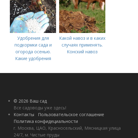
Удобрения для
Какой навоз и в каких
подкормки сада и
случаях применять.
огорода осенью.
Конский навоз
Какие удобрения
вносить осенью и как
правильно это
делать?
© 2026 Ваш сад
Все садоводы уже здесь!
Контакты
Пользовательское соглашение
Политика конфидециальности
г. Москва, ЦАО, Красносельский, Мясницкая улица
24/7, м. Чистые пруды