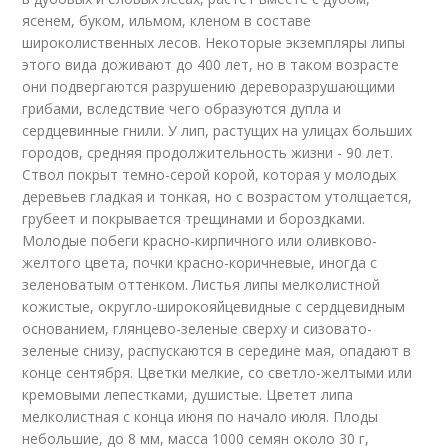
ясенем, буком, ильмом, кленом в составе
широколиственных лесов. Некоторые экземпляры липы
этого вида доживают до 400 лет, но в таком возрасте
они подвергаются разрушению дереворазрушающими
грибами, вследствие чего образуются дупла и
сердцевинные гнили. У лип, растущих на улицах больших
городов, средняя продолжительность жизни - 90 лет.
Ствол покрыт темно-серой корой, которая у молодых
деревьев гладкая и тонкая, но с возрастом утолщается,
грубеет и покрывается трещинами и бороздками.
Молодые побеги красно-кирпичного или оливково-
желтого цвета, почки красно-коричневые, иногда с
зеленоватым оттенком. Листья липы мелколистной
кожистые, округло-широкояйцевидные с сердцевидным
основанием, глянцево-зеленые сверху и сизовато-
зеленые снизу, распускаются в середине мая, опадают в
конце сентября. Цветки мелкие, со светло-желтыми или
кремовыми лепестками, душистые. Цветет липа
мелколистная с конца июня по начало июля. Плоды
небольшие, до 8 мм, масса 1000 семян около 30 г,