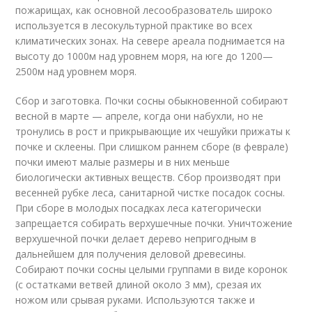
пожарищах, как основной лесообразователь широко
используется в лесокультурной практике во всех
климатических зонах. На севере ареала поднимается на
высоту до 1000м над уровнем моря, на юге до 1200—
2500м над уровнем моря.
Сбор и заготовка. Почки сосны обыкновенной собирают
весной в марте — апреле, когда они набухли, но не
тронулись в рост и прикрывающие их чешуйки прижаты к
почке и склеены. При слишком раннем сборе (в феврале)
почки имеют малые размеры и в них меньше
биологически активных веществ. Сбор производят при
весенней рубке леса, санитарной чистке посадок сосны.
При сборе в молодых посадках леса категорически
запрещается собирать верхушечные почки. Уничтожение
верхушечной почки делает дерево непригодным в
дальнейшем для получения деловой древесины.
Собирают почки сосны целыми группами в виде коронок
(с остатками ветвей длиной около 3 мм), срезая их
ножом или срывая руками. Используются также и