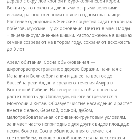
дерево с округлой кроной и буро-коричневой корой.
Ветви густо покрыты длинными острыми зелеными
иглами, расположенными по две в одном влагалище.
Растение однодомное. Женские соцветия сидят на концах
побегов, мужские – у их основания. Цветет в мае. Плоды
– яйцевидноудлиненные шишки. Расположенные в шишках
семена созревают на втором году, сохраняют всхожесть
до 8 лет.
Ареал обитания. Сосна обыкновенная —
широкораспространённое дерево Евразии, начиная с
Испании и Великобритании и далее на восток до
бассейна реки Алдан и среднего течения Амура в
Восточной Сибири. На севере сосна обыкновенная
растёт вплоть до Лапландии, на юге встречается в
Монголии и Китае. Образует чистые насаждения и растёт
вместе с елью, берёзой, осиной, дубом,
малотребовательная к почвенно-грунтовым условиям,
занимает часто непригодные для других видов площади:
пески, болота. Сосна обыкновенная отличается
светолюбием, хорошо возобновляется на лесосеках и