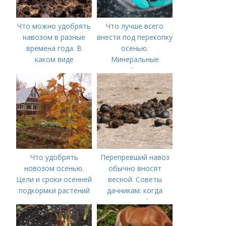
Что можно удобрять
Что лучше всего
навозом в разные
внести под перекопку
времена года. В
осенью.
каком виде
Минеральные
применяется?
удобрения
Что удобрять
Перепревший навоз
новозом осенью.
обычно вносят
Цели и сроки осенней
весной. Советы
подкормки растений
дачникам: когда
вносить удобрение
— весной или осенью
(СОВЕТЫ ОПЫТНЫХ)