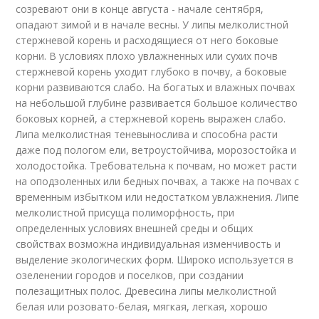
созревают они в конце августа - начале сентября,
опадают зимой и в начале весны. У липы мелколистной
стержневой корень и расходящиеся от него боковые
корни. В условиях плохо увлажненных или сухих почв
стержневой корень уходит глубоко в почву, а боковые
корни развиваются слабо. На богатых и влажных почвах
на небольшой глубине развивается большое количество
боковых корней, а стержневой корень выражен слабо.
Липа мелколистная теневынослива и способна расти
даже под пологом ели, ветроустойчива, морозостойка и
холодостойка. Требовательна к почвам, но может расти
на оподзоленных или бедных почвах, а также на почвах с
временным избытком или недостатком увлажнения. Липе
мелколистной присуща полиморфность, при
определенных условиях внешней среды и общих
свойствах возможна индивидуальная изменчивость и
выделение экологических форм. Широко используется в
озеленении городов и поселков, при создании
полезащитных полос. Древесина липы мелколистной
белая или розовато-белая, мягкая, легкая, хорошо