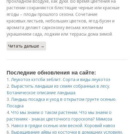
прохладном воздухе, как духи. Во время цветения на
растении сохраняются блестящие черные или красные
ягоды – плоды прошлого сезона. Сочетание
красивых листьев, небольших цветков, ягод-бусин и
аромата делают саркококку весьма желанным
украшением сада, лоджии или террасы дома зимой.
Читать дальше →
Последние обновления на сайте:
1.
Леукотоэ кэтсби зеблит. Сорта и виды леукотоэ
2.
Вырастить ландыши из семян собранных в лесу.
Ботаническое описание ландыша
3.
Ландыш посадка и уход в открытом грунте осенью.
Посадка
4.
Что мы знаем о таком растении. Что мы знаем о
растениях - знаках цветочного гороскопа? Мимоза
5.
Навоз в грядки осенью или весной. Коровий навоз
6.
Выращивание айвы из косточки в домашних условиях.