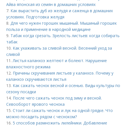
Айва японская из семян в домашних условиях
7.
Как вырастить дуб из желудя и саженца в домашних
условиях. Подготовка желудя
8.
Для чего нужен горошек мышиный. Мышиный горошек
польза и применение в народной медицине
9.
Табак когда срезать. Зрелость листьев: когда собирать
табак
10.
Как ухаживать за сливой весной. Весенний уход за
сливой
11.
Листья каланхоэ желтеют и болеют. Нарушение
влажностного режима
12.
Причины скручивания листьев у каланхоэ. Почему у
каланхоэ скручиваются листья
13.
Как сажать чеснок весной и осенью. Виды культуры по
сезону посадки
14.
После чего сажать чеснок под зиму и весной.
Севооборот ярового чеснока
15.
Стоит ли сажать чеснок и лук на одной грядке. Что
можно посадить рядом с чесноком?
16.
5 способов размножить лилейники. Добавление