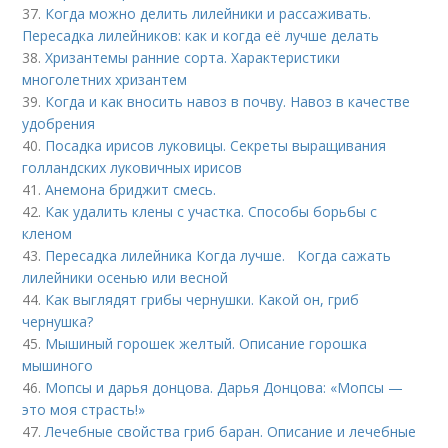
37.
Когда можно делить лилейники и рассаживать.
Пересадка лилейников: как и когда её лучше делать
38.
Хризантемы ранние сорта. Характеристики
многолетних хризантем
39.
Когда и как вносить навоз в почву. Навоз в качестве
удобрения
40.
Посадка ирисов луковицы. Секреты выращивания
голландских луковичных ирисов
41.
Анемона бриджит смесь.
42.
Как удалить клены с участка. Способы борьбы с
кленом
43.
Пересадка лилейника Когда лучше. Когда сажать
лилейники осенью или весной
44.
Как выглядят грибы чернушки. Какой он, гриб
чернушка?
45.
Мышиный горошек желтый. Описание горошка
мышиного
46.
Мопсы и дарья донцова. Дарья Донцова: «Мопсы —
это моя страсть!»
47.
Лечебные свойства гриб баран. Описание и лечебные