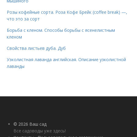
мышиного
Розы кофейные сорта. Роза Кофе Брейк (coffee break) —,
что это за сорт
Борьба с кленом. Способы борьбы с ясенелистным
кленом
Свойства листьев дуба. Дуб
Узколистная лаванда английская. Описание узколистной
лаванды
© 2026 Ваш сад
Все садоводы уже здесь!