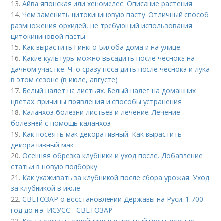
13.
Айва японская или хеномелес. Описание растения
14.
Чем заменить цитокининовую пасту. Отличный способ
размножения орхидей, не требующий использования
цитокининовой пасты
15.
Как вырастить Гинкго Билоба дома и на улице.
16.
Какие культуры можно высадить после чеснока на
дачном участке. Что сразу поса дить после чеснока и лука
в этом сезоне (в июле, августе)
17.
Белый налет на листьях. Белый налет на домашних
цветах: причины появления и способы устранения
18.
Каланхоэ болезни листьев и лечение. Лечение
болезней с помощь каланхоэ
19.
Как посеять мак декоративный. Как вырастить
декоративный мак
20.
Осенняя обрезка клубники и уход после. Добавление
статьи в новую подборку
21.
Как ухаживать за клубникой после сбора урожая. Уход
за клубникой в июле
22.
СВЕТОЗАР о восстановлении Державы на Руси. 1 700
год до н.э. ИСУСС - СВЕТОЗАР
23.
Когда сажать лилейники в открытый грунт осенью.