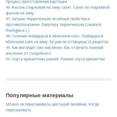
Процесс приготовления картошки
46.
Фасоль спаржевая на зиму салат. Салат из спаржевой
фасоли на зиму
47.
Хатьма тюрингенская лечебные свойства и
противопоказания. Лаватера тюрингенская (Lavatera
thuringiaca L.)
48.
Соление помидоров в яблочном соке. Помидоры в
яблочном соке на зиму: За уши не оттащишь! (2 рецепта)
49.
Как выглядит лже масленок. Как отличить ложный
масленок от съедобного
50.
Сорта хризантемы ранние. Ранние сорта хризантем
Популярные материалы
Можно ли пересаживать цветущий лилейник. Когда
пересаживать