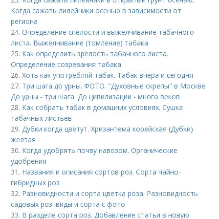
Когда сажать лилейники осенью в зависимости от
региона
24.
Определение спелости и выжелчивание табачного
листа. Выжелчивание (томление) табака
25.
Как определить зрелость табачного листа.
Определение созревания табака
26.
Хоть как употребляй табак. Табак вчера и сегодня
27.
Три шага до урны. ФОТО. "Духовные скрепы" в Москве:
До урны - три шага. До цивилизации - много веков
28.
Как собрать табак в домашних условиях. Сушка
табачных листьев
29.
Дубки когда цветут. Хризантема корейская (Дубки)
желтая
30.
Когда удобрять почву навозом. Органические
удобрения
31.
Названия и описания сортов роз. Сорта чайно-
гибридных роз
32.
Разновидности и сорта цветка роза. Разновидность
садовых роз: виды и сорта с фото
33.
В разделе сорта роз. Добавление статьи в новую