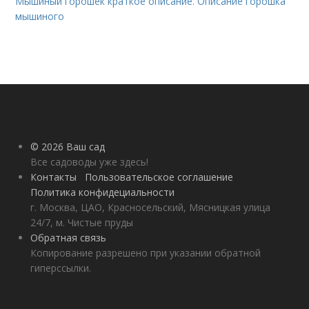
Мышиный горошек краткое описание. Описание горошка
мышиного
© 2026 Ваш сад
Все садоводы уже здесь!
Контакты
Пользовательское соглашение
Политика конфидециальности
г. Москва, ЦАО, Красносельский, Мясницкая улица
24/7, м. Чистые пруды
Обратная связь
Копирование разрешено при указании обратной
гиперссылки.