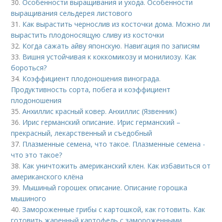
30.
Особенности выращивания и ухода. Особенности
выращивания сельдерея листового
31.
Как вырастить чернослив из косточки дома. Можно ли
вырастить плодоносящую сливу из косточки
32.
Когда сажать айву японскую. Навигация по записям
33.
Вишня устойчивая к коккомикозу и монилиозу. Как
бороться?
34.
Коэффициент плодоношения винограда.
Продуктивность сорта, побега и коэффициент
плодоношения
35.
Анхиллис красный ковер. Анхиллис (Язвенник)
36.
Ирис германский описание. Ирис германский –
прекрасный, лекарственный и съедобный
37.
Плазменные семена, что такое. Плазменные семена -
что это такое?
38.
Как уничтожить американский клен. Как избавиться от
американского клёна
39.
Мышиный горошек описание. Описание горошка
мышиного
40.
Замороженные грибы с картошкой, как готовить. Как
готовить жаренный картофель с замороженными