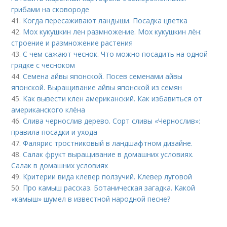
грибами на сковороде
41.
Когда пересаживают ландыши. Посадка цветка
42.
Мох кукушкин лен размножение. Мох кукушкин лён:
строение и размножение растения
43.
С чем сажают чеснок. Что можно посадить на одной
грядке с чесноком
44.
Семена айвы японской. Посев семенами айвы
японской. Выращивание айвы японской из семян
45.
Как вывести клен американский. Как избавиться от
американского клёна
46.
Слива чернослив дерево. Сорт сливы «Чернослив»:
правила посадки и ухода
47.
Фалярис тростниковый в ландшафтном дизайне.
48.
Салак фрукт выращивание в домашних условиях.
Салак в домашних условиях
49.
Критерии вида клевер ползучий. Клевер луговой
50.
Про камыш рассказ. Ботаническая загадка. Какой
«камыш» шумел в известной народной песне?