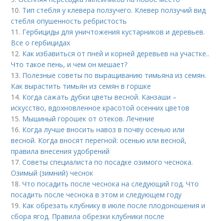
10.
Тип стебля у клевера ползучего. Клевер ползучий вид
стебля опушенность ребристость
11.
Гербициды для уничтожения кустарников и деревьев.
Все о гербицидах
12.
Как избавиться от пней и корней деревьев на участке..
Что такое пень, и чем он мешает?
13.
Полезные советы по выращиванию тимьяна из семян.
Как вырастить тимьян из семян в горшке
14.
Когда сажать дубки цветы весной. Канзаши –
искусство, вдохновленное красотой осенних цветов
15.
Мышиный горошек от отеков. Лечение
16.
Когда лучше вносить навоз в почву осенью или
весной. Когда вносят перегной: осенью или весной,
правила внесения удобрений
17.
Советы специалиста по посадке озимого чеснока.
Озимый (зимний) чеснок
18.
Что посадить после чеснока на следующий год. Что
посадить после чеснока в этом и следующем году
19.
Как обрезать клубнику в июле после плодоношения и
сбора ягод. Правила обрезки клубники после