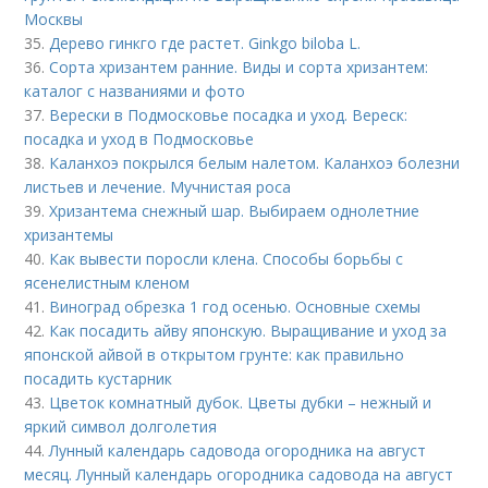
Москвы
35.
Дерево гинкго где растет. Ginkgo biloba L.
36.
Сорта хризантем ранние. Виды и сорта хризантем:
каталог с названиями и фото
37.
Верески в Подмосковье посадка и уход. Вереск:
посадка и уход в Подмосковье
38.
Каланхоэ покрылся белым налетом. Каланхоэ болезни
листьев и лечение. Мучнистая роса
39.
Хризантема снежный шар. Выбираем однолетние
хризантемы
40.
Как вывести поросли клена. Способы борьбы с
ясенелистным кленом
41.
Виноград обрезка 1 год осенью. Основные схемы
42.
Как посадить айву японскую. Выращивание и уход за
японской айвой в открытом грунте: как правильно
посадить кустарник
43.
Цветок комнатный дубок. Цветы дубки – нежный и
яркий символ долголетия
44.
Лунный календарь садовода огородника на август
месяц. Лунный календарь огородника садовода на август