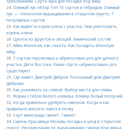
требованиям. Сорта лука для посадки под зиму
24.
Озимый лук обзор Топ 10 сортов и гибридов. Озимый
лук — технология выращивания в открытом грунте, 7
популярных сортов
25.
Как вывести корни клена с участка. Чем уничтожить
корень клена
26.
Цукаты из фруктов и овощей. Химический состав
27.
Айва японская, как сажать. Как посадить японскую
айву
28.
7 сортов персиковых и абрикосовых роз для дачного
участка. Дитя Востока. Какие сорта «абрикосовых» роз
существуют
29.
Где живет Дмитрий Дибров. Роскошный дом Дмитрия
Диброва
30.
Как ухаживать за сливой. Выбор места для сливы
31.
Форма стебля белого клевера. Клевер белый ползучий
32.
Когда правильно удобрять навозом. Когда и как
правильно вносить навоз в почву
33.
Сорт винограда гамлет. Гамлет
34.
Сирень Красавица Москвы посадка и уход в открытом
грунте. Рекомендации по выращиванию сирени Красавица