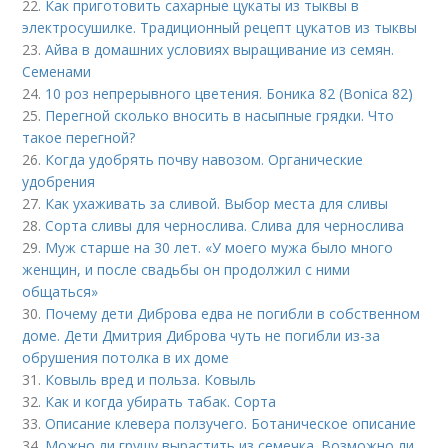
22.
Как приготовить сахарные цукаты из тыквы в
электросушилке. Традиционный рецепт цукатов из тыквы
23.
Айва в домашних условиях выращивание из семян.
Семенами
24.
10 роз непрерывного цветения. Боника 82 (Bonica 82)
25.
Перегной сколько вносить в насыпные грядки. Что
такое перегной?
26.
Когда удобрять почву навозом. Органические
удобрения
27.
Как ухаживать за сливой. Выбор места для сливы
28.
Сорта сливы для чернослива. Слива для чернослива
29.
Муж старше на 30 лет. «У моего мужа было много
женщин, и после свадьбы он продолжил с ними
общаться»
30.
Почему дети Диброва едва не погибли в собственном
доме. Дети Дмитрия Диброва чуть не погибли из-за
обрушения потолка в их доме
31.
Ковыль вред и польза. Ковыль
32.
Как и когда убирать табак. Сорта
33.
Описание клевера ползучего. Ботаническое описание
34.
Можно ли грушу вырастить из семечка. Возможно ли