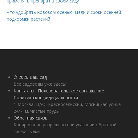
применять препарат в своём саду
Что удобрять новозом осенью. Цели и сроки осенней
подкормки растений
© 2026 Ваш сад
Все садоводы уже здесь!
Контакты
Пользовательское соглашение
Политика конфидециальности
г. Москва, ЦАО, Красносельский, Мясницкая улица
24/7, м. Чистые пруды
Обратная связь
Копирование разрешено при указании обратной
гиперссылки.