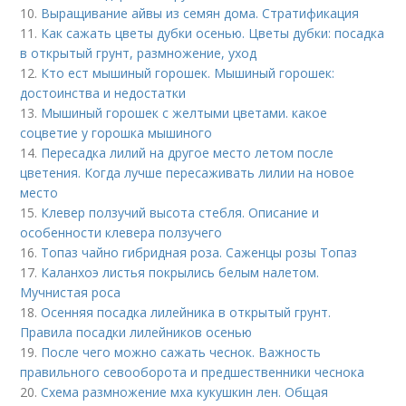
10.
Выращивание айвы из семян дома. Стратификация
11.
Как сажать цветы дубки осенью. Цветы дубки: посадка
в открытый грунт, размножение, уход
12.
Кто ест мышиный горошек. Мышиный горошек:
достоинства и недостатки
13.
Мышиный горошек с желтыми цветами. какое
соцветие у горошка мышиного
14.
Пересадка лилий на другое место летом после
цветения. Когда лучше пересаживать лилии на новое
место
15.
Клевер ползучий высота стебля. Описание и
особенности клевера ползучего
16.
Топаз чайно гибридная роза. Саженцы розы Топаз
17.
Каланхоэ листья покрылись белым налетом.
Мучнистая роса
18.
Осенняя посадка лилейника в открытый грунт.
Правила посадки лилейников осенью
19.
После чего можно сажать чеснок. Важность
правильного севооборота и предшественники чеснока
20.
Схема размножение мха кукушкин лен. Общая