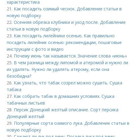
характеристика
21.
Как посадить озимый чеснок. Добавление статьи в
новую подборку
22.
Осенняя обрезка клубники и уход после. Добавление
статьи в новую подборку
23.
Как посадить лилейники осенью. Как правильно
посадить лилейник осенью: рекомендации, пошаговые
инструкции с фото и видео
24.
Почему июнь так называется. Значение слова «июнь»
25.
В чем разница между липомой и атеромой и нужно ли
их удалять. Нужно ли удалять атерому, если она
безобидна?
26.
Как узнать, что табак созрел можно сушить. Сушка
табака
27.
Как собрать табак в домашних условиях. Сушка
табачных листьев
28.
Персик Донецкий желтый описание. Сорт персика
Донецкий желтый
29.
Популярные сорта озимого лука. Добавление статьи в
новую подборку
30.
Сажают ли лук под зиму. Посадка лука под зиму: