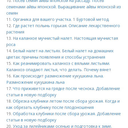
10.
Посев семян айвы японской на рассаду. Посев
семенами айвы японской. Выращивание айвы японской из
семян
11.
Органика для вашего участка. 1 Буртовой метод.
12.
Где растет полынь горькая. Описание лекарственного
растения
13.
На каланхое мучнистый налет. Настоящая мучнистая
роса
14.
Белый налет на листьях. Белый налет на домашних
цветах: причины появления и способы устранения
15.
Как реанимировать каланхоэ с вялыми листьями.
Каланхоэ опадают листья, что делать. Почему вянет
16.
Как происходит размножение кукушкина льна.
Размножение кукушкина льна
17.
Что приживется на грядке после чеснока. Добавление
статьи в новую подборку
18.
Обрезка клубники летом после сбора урожая. Когда и
как обрезать клубнику после плодоношения
19.
Обработка клубники после сбора урожая. Добавление
статьи в новую подборку
20.
Уход за лилейниками осенью и подготовка к зиме.