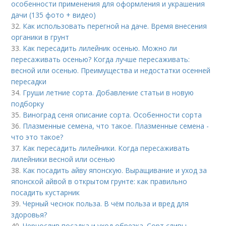
особенности применения для оформления и украшения
дачи (135 фото + видео)
32.
Как использовать перегной на даче. Время внесения
органики в грунт
33.
Как пересадить лилейник осенью. Можно ли
пересаживать осенью? Когда лучше пересаживать:
весной или осенью. Преимущества и недостатки осенней
пересадки
34.
Груши летние сорта. Добавление статьи в новую
подборку
35.
Виноград сеня описание сорта. Особенности сорта
36.
Плазменные семена, что такое. Плазменные семена -
что это такое?
37.
Как пересадить лилейники. Когда пересаживать
лилейники весной или осенью
38.
Как посадить айву японскую. Выращивание и уход за
японской айвой в открытом грунте: как правильно
посадить кустарник
39.
Черный чеснок польза. В чём польза и вред для
здоровья?
40.
Чернослив посадка и уход обрезка. Сорт сливы