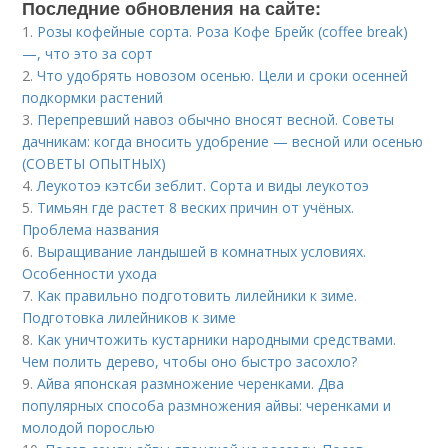
Последние обновления на сайте:
1.
Розы кофейные сорта. Роза Кофе Брейк (coffee break)
—, что это за сорт
2.
Что удобрять новозом осенью. Цели и сроки осенней
подкормки растений
3.
Перепревший навоз обычно вносят весной. Советы
дачникам: когда вносить удобрение — весной или осенью
(СОВЕТЫ ОПЫТНЫХ)
4.
Леукотоэ кэтсби зеблит. Сорта и виды леукотоэ
5.
Тимьян где растет 8 веских причин от учёных.
Проблема названия
6.
Выращивание ландышей в комнатных условиях.
Особенности ухода
7.
Как правильно подготовить лилейники к зиме.
Подготовка лилейников к зиме
8.
Как уничтожить кустарники народными средствами.
Чем полить дерево, чтобы оно быстро засохло?
9.
Айва японская размножение черенками. Два
популярных способа размножения айвы: черенками и
молодой порослью