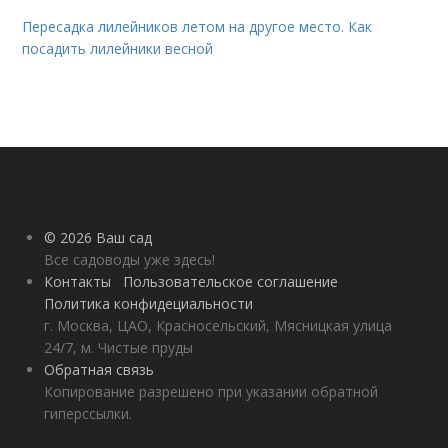
Пересадка лилейников летом на другое место. Как
посадить лилейники весной
© 2026 Ваш сад
Все садоводы уже здесь!
Контакты
Пользовательское соглашение
Политика конфидециальности
г. Москва, ЦАО, Красносельский, Мясницкая улица
24/7, м. Чистые пруды
Обратная связь
Копирование разрешено при указании обратной
гиперссылки.