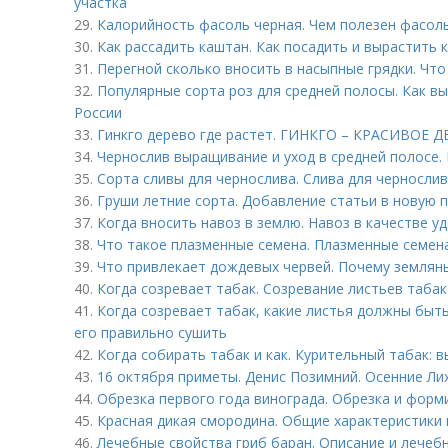
участка
29.
Калорийность фасоль черная. Чем полезен фасол
30.
Как рассадить каштан. Как посадить и вырастить 
31.
Перегной сколько вносить в насыпные грядки. Что
32.
Популярные сорта роз для средней полосы. Как в
России
33.
Гинкго дерево где растет. ГИНКГО – КРАСИВОЕ
34.
Чернослив выращивание и уход в средней полосе
35.
Сорта сливы для чернослива. Слива для черносли
36.
Груши летние сорта. Добавление статьи в новую 
37.
Когда вносить навоз в землю. Навоз в качестве у
38.
Что такое плазменные семена. Плазменные семена
39.
Что привлекает дождевых червей. Почему землян
40.
Когда созревает табак. Созревание листьев табак
41.
Когда созревает табак, какие листья должны быть
его правильно сушить
42.
Когда собирать табак и как. Курительный табак: 
43.
16 октября приметы. Денис Позимний. Осенние Ли
44.
Обрезка первого года винограда. Обрезка и форм
45.
Красная дикая смородина. Общие характеристики 
46.
Лечебные свойства гриб баран. Описание и лечеб