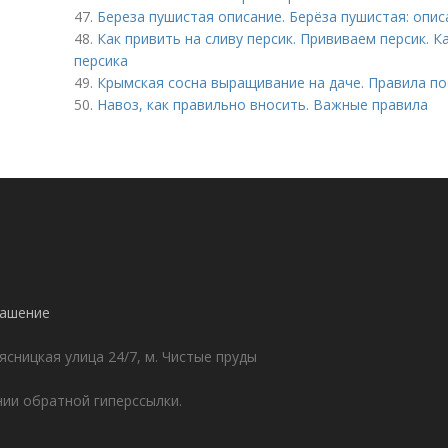
47.
Береза пушистая описание. Берёза пушистая: опи
48.
Как привить на сливу персик. Прививаем персик. 
персика
49.
Крымская сосна выращивание на даче. Правила по
50.
Навоз, как правильно вносить. Важные правила
лашение
ясницкая улица 24/7, м. Чистые пруды
ии обратной гиперссылки.