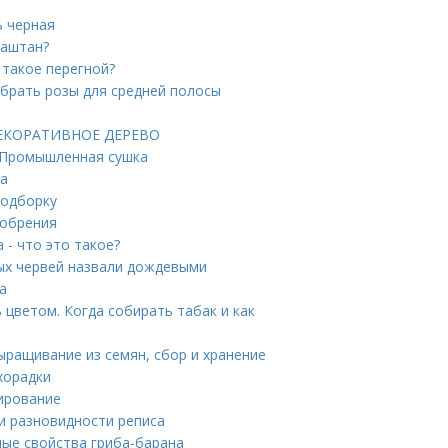
ь черная
каштан?
 такое перегной?
ыбрать розы для средней полосы
 ДЕКОРАТИВНОЕ ДЕРЕВО
. Промышленная сушка
ва
подборку
добрения
 - что это такое?
ых червей назвали дождевыми
а
 цветом. Когда собирать табак и как
выращивание из семян, сбор и хранение
хорадки
ирование
и разновидности реписа
ные свойства гриба-барана