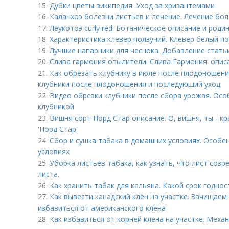
15.
Дубки цветы википедия. Уход за хризантемами
16.
Каланхоэ болезни листьев и лечение. Лечение бо
17.
Леукотоэ curly red. Ботаническое описание и роди
18.
Характеристика клевер ползучий. Клевер белый п
19.
Лучшие напарники для чеснока. Добавление стать
20.
Слива гармония опылители. Слива Гармония: опис
21.
Как обрезать клубнику в июле после плодоношени
клубники после плодоношения и последующий уход
22.
Видео обрезки клубники после сбора урожая. Осо
клубникой
23.
Вишня сорт Норд Стар описание. О, вишня, ты - кр
'Hорд Стар'
24.
Сбор и сушка табака в домашних условиях. Особе
условиях
25.
Уборка листьев табака, как узнать, что лист соз
листа.
26.
Как хранить табак для кальяна. Какой срок годно
27.
Как вывести канадский клён на участке. Зачищаем
избавиться от американского клена
28.
Как избавиться от корней клена на участке. Меха