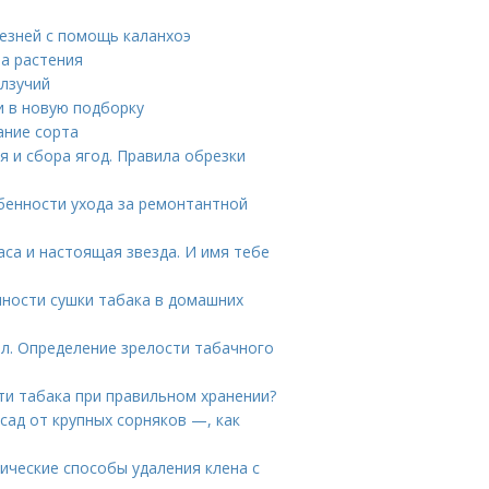
лезней с помощь каланхоэ
на растения
олзучий
и в новую подборку
ание сорта
я и сбора ягод. Правила обрезки
бенности ухода за ремонтантной
аса и настоящая звезда. И имя тебе
нности сушки табака в домашних
рел. Определение зрелости табачного
сти табака при правильном хранении?
 сад от крупных сорняков —, как
нические способы удаления клена с