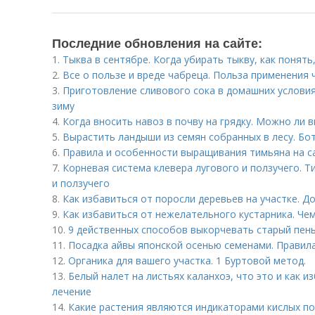
Последние обновления на сайте:
1.
Тыква в сентябре. Когда убирать тыкву, как понять
2.
Все о пользе и вреде чабреца. Польза применения 
3.
Приготовление сливового сока в домашних условия
зиму
4.
Когда вносить навоз в почву на грядку. Можно ли в
5.
Вырастить ландыши из семян собранных в лесу. Бо
6.
Правила и особенности выращивания тимьяна на с
7.
Корневая система клевера лугового и ползучего. Т
и ползучего
8.
Как избавиться от поросли деревьев на участке. Д
9.
Как избавиться от нежелательного кустарника. Че
10.
9 действенных способов выкорчевать старый пень
11.
Посадка айвы японской осенью семенами. Правил
12.
Органика для вашего участка. 1 Буртовой метод.
13.
Белый налет на листьях каланхоэ, что это и как и
лечение
14.
Какие растения являются индикаторами кислых по