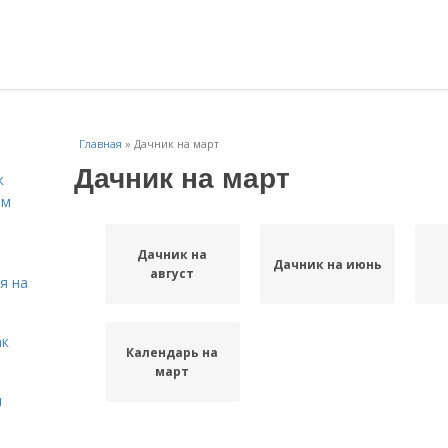
Главная
»
Дачник на март
Дачник на март
к
ём
Дачник на
Дачник на июнь
август
я на
ак
Календарь на
март
я