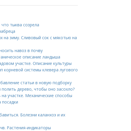
, что тыква созрела
чабреца
х на зиму. Сливовый сок с мякотью на
носить навоз в почву
таническое описание ландыша
адовом участке. Описание культуры
ип корневой системы клевера лугового
обавление статьи в новую подборку
м полить дерево, чтобы оно засохло?
 на участке. Механические способы
а посадки
збавиться. Болезни каланхоэ и их
чв. Растения-индикаторы