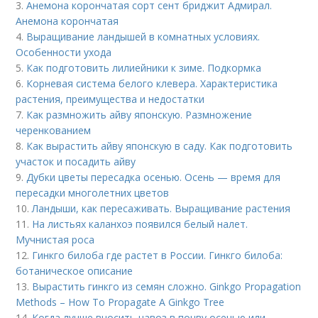
3.
Анемона корончатая сорт сент бриджит Адмирал.
Анемона корончатая
4.
Выращивание ландышей в комнатных условиях.
Особенности ухода
5.
Как подготовить лилиейники к зиме. Подкормка
6.
Корневая система белого клевера. Характеристика
растения, преимущества и недостатки
7.
Как размножить айву японскую. Размножение
черенкованием
8.
Как вырастить айву японскую в саду. Как подготовить
участок и посадить айву
9.
Дубки цветы пересадка осенью. Осень — время для
пересадки многолетних цветов
10.
Ландыши, как пересаживать. Выращивание растения
11.
На листьях каланхоэ появился белый налет.
Мучнистая роса
12.
Гинкго билоба где растет в России. Гинкго билоба:
ботаническое описание
13.
Вырастить гинкго из семян сложно. Ginkgo Propagation
Methods – How To Propagate A Ginkgo Tree
14.
Когда лучше вносить навоз в почву осенью или