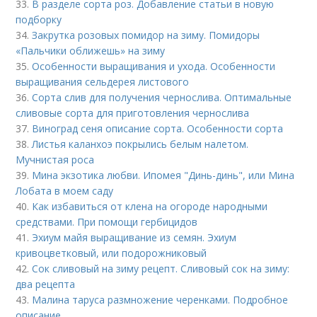
33.
В разделе сорта роз. Добавление статьи в новую
подборку
34.
Закрутка розовых помидор на зиму. Помидоры
«Пальчики оближешь» на зиму
35.
Особенности выращивания и ухода. Особенности
выращивания сельдерея листового
36.
Сорта слив для получения чернослива. Оптимальные
сливовые сорта для приготовления чернослива
37.
Виноград сеня описание сорта. Особенности сорта
38.
Листья каланхоэ покрылись белым налетом.
Мучнистая роса
39.
Мина экзотика любви. Ипомея "Динь-динь", или Мина
Лобата в моем саду
40.
Как избавиться от клена на огороде народными
средствами. При помощи гербицидов
41.
Эхиум майя выращивание из семян. Эхиум
кривоцветковый, или подорожниковый
42.
Сок сливовый на зиму рецепт. Сливовый сок на зиму:
два рецепта
43.
Малина таруса размножение черенками. Подробное
описание