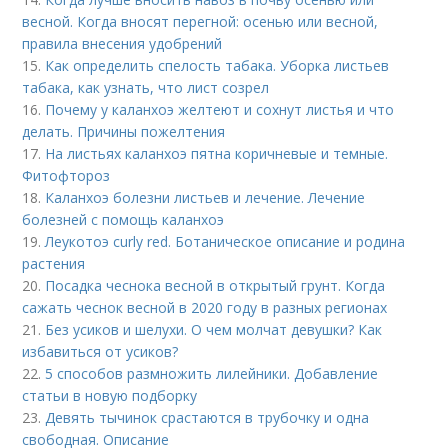
весной. Когда вносят перегной: осенью или весной,
правила внесения удобрений
15.
Как определить спелость табака. Уборка листьев
табака, как узнать, что лист созрел
16.
Почему у каланхоэ желтеют и сохнут листья и что
делать. Причины пожелтения
17.
На листьях каланхоэ пятна коричневые и темные.
Фитофтороз
18.
Каланхоэ болезни листьев и лечение. Лечение
болезней с помощь каланхоэ
19.
Леукотоэ curly red. Ботаническое описание и родина
растения
20.
Посадка чеснока весной в открытый грунт. Когда
сажать чеснок весной в 2020 году в разных регионах
21.
Без усиков и шелухи. О чем молчат девушки? Как
избавиться от усиков?
22.
5 способов размножить лилейники. Добавление
статьи в новую подборку
23.
Девять тычинок срастаются в трубочку и одна
свободная. Описание