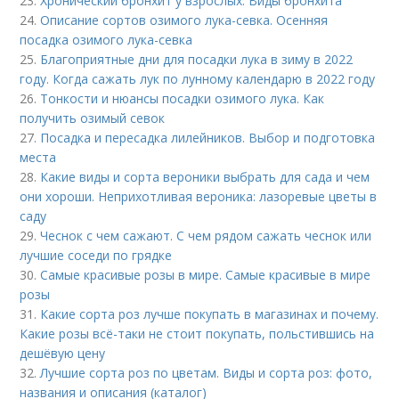
23.
Хронический бронхит у взрослых. Виды бронхита
24.
Описание сортов озимого лука-севка. Осенняя
посадка озимого лука-севка
25.
Благоприятные дни для посадки лука в зиму в 2022
году. Когда сажать лук по лунному календарю в 2022 году
26.
Тонкости и нюансы посадки озимого лука. Как
получить озимый севок
27.
Посадка и пересадка лилейников. Выбор и подготовка
места
28.
Какие виды и сорта вероники выбрать для сада и чем
они хороши. Неприхотливая вероника: лазоревые цветы в
саду
29.
Чеснок с чем сажают. С чем рядом сажать чеснок или
лучшие соседи по грядке
30.
Самые красивые розы в мире. Самые красивые в мире
розы
31.
Какие сорта роз лучше покупать в магазинах и почему.
Какие розы всё-таки не стоит покупать, польстившись на
дешёвую цену
32.
Лучшие сорта роз по цветам. Виды и сорта роз: фото,
названия и описания (каталог)