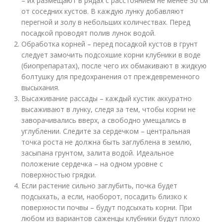
– их размещают в рядах с расстоянием не менее 30 см
от соседних кустов. В каждую лунку добавляют
перегной и золу в небольших количествах. Перед
посадкой проводят полив лунок водой.
Обработка корней – перед посадкой кустов в грунт
следует замочить подсохшие корни клубники в воде
(биопрепаратах), после чего их обмакивают в жидкую
болтушку для предохранения от преждевременного
высыхания.
Высаживание рассады – каждый кустик аккуратно
высаживают в лунку, следя за тем, чтобы корни не
заворачивались вверх, а свободно умещались в
углублении. Следите за сердечком – центральная
точка роста не должна быть заглублена в землю,
засыпана грунтом, залита водой. Идеальное
положение сердечка – на одном уровне с
поверхностью грядки.
Если растение сильно заглубить, почка будет
подсыхать, а если, наоборот, посадить близко к
поверхности почвы – будут подсыхать корни. При
любом из вариантов саженцы клубники будут плохо