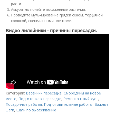
расти.
Аккуратно полейте посаженные растения.
Проведите мульчирование грядки сеном, торфяной
крошкой, специальными пленками.
Видео лилейники - причины пересадки.
Категории:
Весенний пересадка
,
Смородины на новое
место
,
Подготовка к пересадке
,
Ремонтантный куст
,
Посадочные работы
,
Подготовительные работы
,
Важные
шаги
,
Шаги по высаживанию