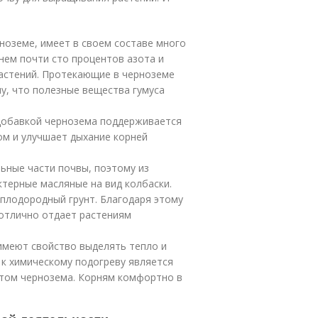
ноземе, имеет в своем составе много
нем почти сто процентов азота и
астений. Протекающие в черноземе
у, что полезные вещества гумуса
 добавкой чернозема поддерживается
ом и улучшает дыхание корней
ьные части почвы, поэтому из
терные масляные на вид колбаски.
х плодородный грунт. Благодаря этому
 отлично отдает растениям
имеют свойство выделять тепло и
 к химическому подогреву является
том чернозема. Корням комфортно в