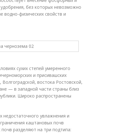
способствует внесение фосфор­ных и
 удоб­рения, без которых невозможно
ие водно-физических свойств и
словиях сухих степей умеренного
ричерноморских и присивашских
и, Волгоградской, востока Ростовской,
ане — в западной части страны близ
спублики. Широко распространены
ях недостаточного увлажнения и
зграничения каштановых почв
х почв разделяют на три подтипа
: