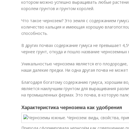
котором можно успешно выращивать любые растения,
королем грунтов и грунтом королей.
Что такое чернозем? Это земля с содержанием гумус
количество кальция и имеющая хорошую влагопог
способность.
В других почвах содержание гумуса не превышает 4,
чернее грунт, откуда и пошло название черноземных 
Уникальностью чернозема является его плодородие,
наши далекие предки. Ни одна другая почва не может
Благодаря богатому содержанию гумуса, хорошим в
является наилучшим грунтом для выращивания различ
на промышленных фермах. Это почва, в которую палк
Характеристика чернозема как удобрения
Природа сформировала чернозём как совершенную по