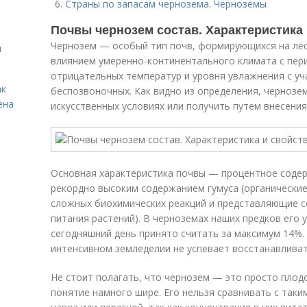
Страны по запасам чернозема. Чернозёмы
Почвы чернозем состав. Характеристика
Чернозем — особый тип почв, формирующихся на лёсс
я
влиянием умеренно-континентального климата с пер
отрицательных температур и уровня увлажнения с у
ак
беспозвоночных. Как видно из определения, чернозе
ена
искусственных условиях или получить путем внесения
Основная характеристика почвы — процентное содер
рекордно высоким содержанием гумуса (органические
сложных биохимических реакций и представляющие с
питания растений). В черноземах наших предков его у
сегодняшний день принято считать за максимум 14%. 
интенсивном земледелии не успевает восстанавлива
Не стоит полагать, что чернозем — это просто плод
понятие намного шире. Его нельзя сравнивать с так