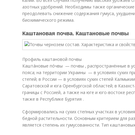
калий. Во всех слу­чаях получению высоких урожаев 
азотных удобрений. Необходимы также органические
преодолевать снижение содержа­ния гумуса, ухудшен
биохимиче­ского режима.
Каштановая почва. Каштановые почвы
Профиль каштановой почвы
Кашта́новые по́чвы — почвы , распространённые в у
пояса; на территории Украины — в условиях сухих п
степей; в России — в условиях сухих степей Калмыки
Саратовской и юга Оренбургской областей; в Казахст
границы с Россией, а также на юге и юго-востоке ре
также в Республике Бурятия .
Сформировались на сухих степных участках в услови
бедной растительности. Основным критерием для ра
является степень их гумусованности. Тип каштановы