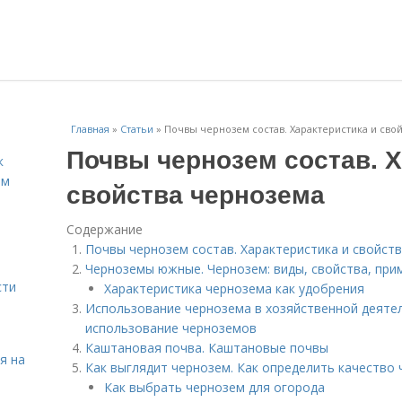
Главная
»
Статьи
»
Почвы чернозем состав. Характеристика и сво
Почвы чернозем состав. Х
к
ём
свойства чернозема
Содержание
Почвы чернозем состав. Характеристика и свойст
Черноземы южные. Чернозем: виды, свойства, при
сти
Характеристика чернозема как удобрения
Использование чернозема в хозяйственной деяте
использование черноземов
Каштановая почва. Каштановые почвы
я на
Как выглядит чернозем. Как определить качество
Как выбрать чернозем для огорода