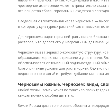
навоз или перегной, так как концентрация в них пит
чрезмерное их внесение может отрицательно сказать
все вещества сбалансированы и находятся в легкодо
Следующая отличительная черта чернозема — высок
в котором у культурных растений самая высокая во вс
Для чернозема характерна нейтральная или близкая 
раствора, что делает его универсальным для выращи
Чернозем имеет зернисто-комковатую структуру, кот
образованию корок, выветриванию и уплотнению. Бла
обеспечивается оптимальный водно-воздушный обме
благоприятные условия для роста корней. Однако по
недостаточно рыхлый и требует добавления песка ил
Черноземы южные. Чернозем: виды, сво
Любой хозяин земли хочет получать со своих грядок
каждая почва способна дать его.
Земли России достаточно разнообразны и плодородны