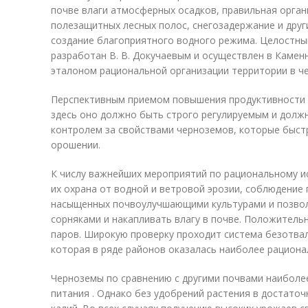
почве влаги атмосферных осадков, правиль­ная орган
полезащитных лесных по­лос, снегозадержание и дру
создание благоприятного водного режима. Целостны
разработан В. В. Докучаевым и осуществлен в Камен
эталоном рациональной организации территории в ч
Перспективным приемом повышения продуктивности ч
здесь оно должно быть строго регули­руемым и дол
контролем за свойства­ми черноземов, которые быс
орошении.
К числу важнейших мероприятий по рациональному и
их охрана от водной и ветровой эрозии, соблюдение
насыщенных почвоулучшающими культурами и позво
сорняками и накапливать влагу в почве. Положитель
паров. Широкую проверку проходит система безотва
которая в ряде районов оказалась наиболее рациона
Черноземы по сравнению с другими почвами наибол
питания . Однако без удобрений растения в достато