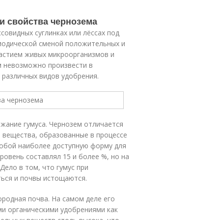
 и свойства чернозема
овидных суглинках или лёссах под
иодической сменой положительных и
частием живых микроорганизмов и
м невозможно произвести в
 различных видов удобрения.
жание гумуса. Чернозем отличается
 вещества, образованные в процессе
обой наиболее доступную форму для
ровень составлял 15 и более %, но на
Дело в том, что гумус при
ться и почвы истощаются.
ородная почва. На самом деле его
ими органическими удобрениями как