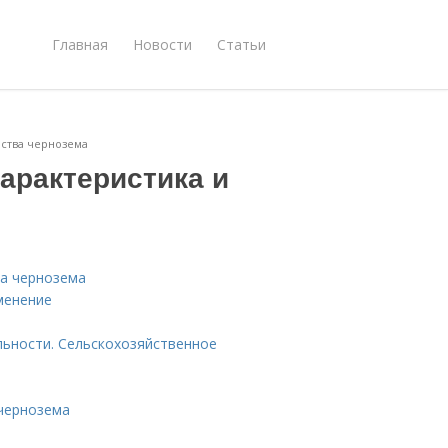
Главная
Новости
Статьи
йства чернозема
арактеристика и
ва чернозема
менение
льности. Сельскохозяйственное
 чернозема