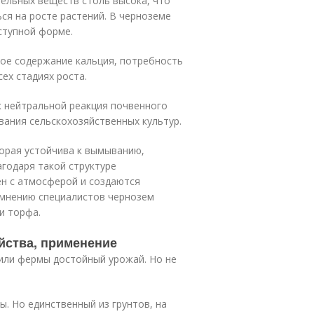
ательных веществ столь высока, что
ся на росте растений. В черноземе
ступной форме.
ое содержание кальция, потребность
ех стадиях роста.
к нейтральной реакция почвенного
вания сельскохозяйственных культур.
орая устойчива к вымыванию,
годаря такой структуре
н с атмосферой и создаются
 мнению специалистов чернозем
и торфа.
йства, применение
 или фермы достойный урожай. Но не
. Но единственный из грунтов, на