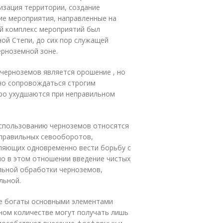
изация территории, создание
гие мероприятия, направленные на
й комплекс мероприятий был
ной Степи, до сих пор служащей
ерноземной зоне.
ернозе­мов является орошение , но
жно сопровождаться строгим
тро ухудшаются при неправильном
спользо­ванию черноземов относятся
 правильных севооборотов,
ляющих одновременно вести борьбу с
но в этом отношении введение чистых
льной обработки черноземов,
льной.
ее богаты основными элементами
чном количестве могут получать лишь