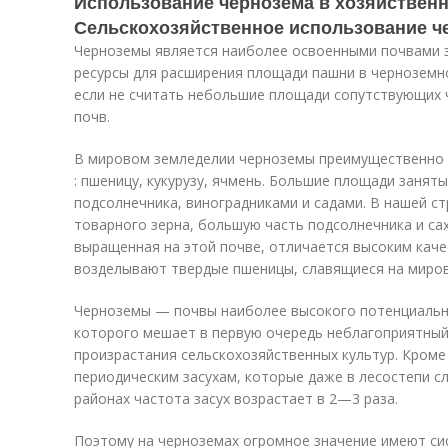
Использование чернозема в хозяйственн
Сельскохозяйственное использование ч
Черноземы является наиболее освоенными почвами 
ресурсы для расширения площади пашни в черноземно
если не считать не­большие площади сопутствующих
почв.
В мировом земледелии черноземы преимущественно и
: пшеницу, кукурузу, ячмень. Боль­шие площади занят
подсолнечника, виноградниками и садами. В нашей ст
товарного зерна, большую часть подсолнечника и сах
выращенная на этой почве, отличается высоким качес
возделывают твердые пшеницы, славящиеся на миров
Черноземы — почвы наиболее высокого потенциально
которого мешает в первую очередь неблаго­приятны
произрастания сельскохозяйст­венных культур. Кром
периодиче­ским засухам, которые даже в лесостепи с
районах частота засух возрастает в 2—3 раза.
Поэтому на черноземах огромное значение имеют сис