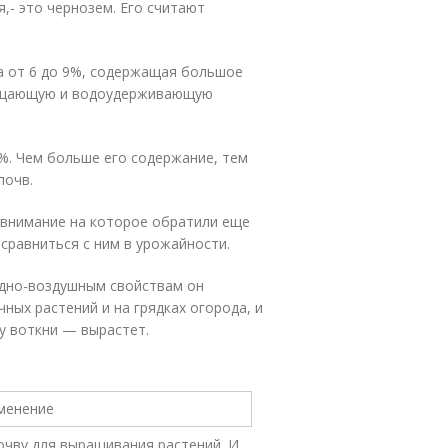
- это чернозем. Его считают
а от 6 до 9%, содержащая большое
лощающую и водоудерживающую
5%. Чем больше его содержание, тем
почв.
 внимание на которое обратили еще
 сравниться с ним в урожайности.
одно-воздушным свойствам он
ных растений и на грядках огорода, и
у воткни — вырастет.
чву для выращивания растений. И