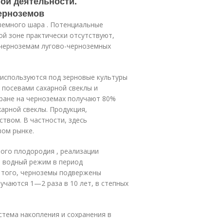
ой деятельности.
ерноземов
земного шара . Потенциальные
й зоне практически отсутствуют,
 черноземам лугово-черноземных
споль­зуются под зерновые культуры
ы посевами сахарной свеклы и
ране на черноземах полу­чают 80%
ар­ной свеклы. Продукция,
твом. В частности, здесь
ом рынке.
го плодо­родия , реализации
й водный режим в период
е того, черноземы подвержены
лучаются 1—2 раза в 10 лет, в степных
тема накоп­ления и сохранения в