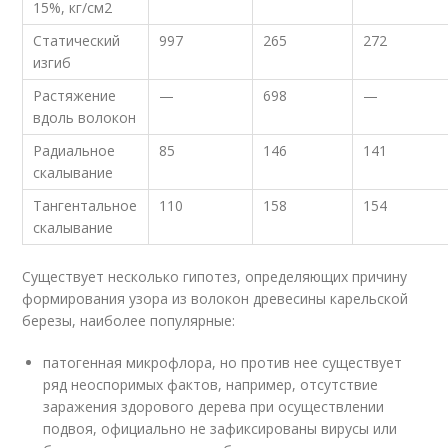
15%, кг/см
2
Статический
997
265
272
изгиб
Растяжение
—
698
—
вдоль волокон
Радиальное
85
146
141
скалывание
Тангентальное
110
158
154
скалывание
Существует несколько гипотез, определяющих причину
формирования узора из волокон древесины карельской
березы, наиболее популярные:
патогенная микрофлора, но против нее существует
ряд неоспоримых фактов, например, отсутствие
заражения здорового дерева при осуществлении
подвоя, официально не зафиксированы вирусы или