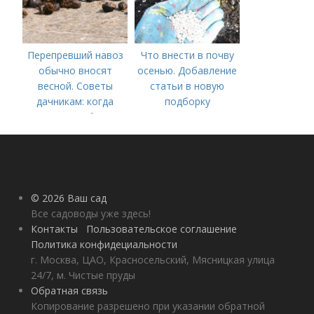
Перепревший навоз
Что внести в почву
обычно вносят
осенью. Добавление
весной. Советы
статьи в новую
дачникам: когда
подборку
вносить удобрение
— весной или осенью
(СОВЕТЫ ОПЫТНЫХ)
© 2026 Ваш сад
Все садоводы уже здесь!
Контакты
Пользовательское соглашение
Политика конфидециальности
г. Москва, ЦАО, Красносельский, Мясницкая улица
24/7, м. Чистые пруды
Обратная связь
Копирование разрешено при указании обратной