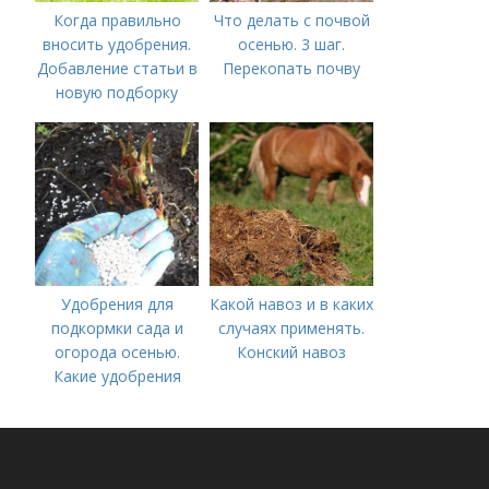
Когда правильно
Что делать с почвой
вносить удобрения.
осенью. 3 шаг.
Добавление статьи в
Перекопать почву
новую подборку
Удобрения для
Какой навоз и в каких
подкормки сада и
случаях применять.
огорода осенью.
Конский навоз
Какие удобрения
вносить осенью и как
правильно это
делать?