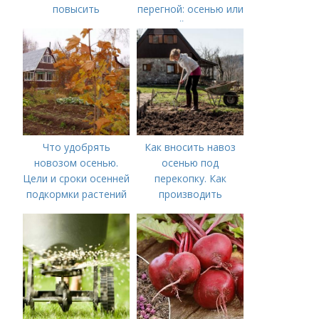
повысить
перегной: осенью или
плодородие почвы
весной, правила
осенью
внесения удобрений
Что удобрять
Как вносить навоз
новозом осенью.
осенью под
Цели и сроки осенней
перекопку. Как
подкормки растений
производить
перекопку огорода