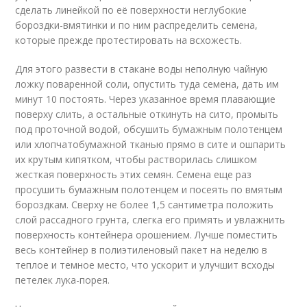
сделать линейкой по её поверхности неглубокие
бороздки-вмятинки и по ним распределить семена,
которые прежде протестировать на всхожесть.
Для этого развести в стакане воды неполную чайную
ложку поваренной соли, опустить туда семена, дать им
минут 10 постоять. Через указанное время плавающие
поверху слить, а остальные откинуть на сито, промыть
под проточной водой, обсушить бумажным полотенцем
или хлопчатобумажной тканью прямо в сите и ошпарить
их крутым кипятком, чтобы растворилась слишком
жесткая поверхность этих семян. Семена еще раз
просушить бумажным полотенцем и посеять по вмятым
бороздкам. Сверху не более 1,5 сантиметра положить
слой рассадного грунта, слегка его примять и увлажнить
поверхность контейнера орошением. Лучше поместить
весь контейнер в полиэтиленовый пакет на неделю в
теплое и темное место, что ускорит и улучшит всходы
петелек лука-порея.