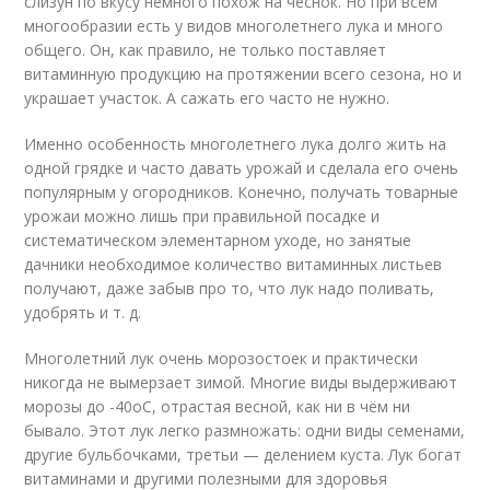
слизун по вкусу немного похож на чеснок. Но при всём
многообразии есть у видов многолетнего лука и много
общего. Он, как правило, не только поставляет
витаминную продукцию на протяжении всего сезона, но и
украшает участок. А сажать его часто не нужно.
Именно особенность многолетнего лука долго жить на
одной грядке и часто давать урожай и сделала его очень
популярным у огородников. Конечно, получать товарные
урожаи можно лишь при правильной посадке и
систематическом элементарном уходе, но занятые
дачники необходимое количество витаминных листьев
получают, даже забыв про то, что лук надо поливать,
удобрять и т. д.
Многолетний лук очень морозостоек и практически
никогда не вымерзает зимой. Многие виды выдерживают
морозы до -40
о
С, отрастая весной, как ни в чём ни
бывало. Этот лук легко размножать: одни виды семенами,
другие бульбочками, третьи — делением куста. Лук богат
витаминами и другими полезными для здоровья