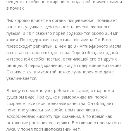
веществ, особенно ожирением, подагрой, и имеет камни
в почках.
Лук хорошо влияет на органы пищеварения, повышает
аппетит, улучшает деятельность печени, желчного
пузыря. В 10 г свежего порея содержится около 254 мг
калия. По содержанию каротина, витамина С и В он
превосходит репчатый. В нем до 37 мг% эфирного масла,
в состав которого входит сера. Порей обладает одной
интересной особенностью, отличающей его от других
овощей. В период хранения, когда содержание витамина
С снижается, в мясистой ножке лука-порея оно даже
увеличивается.
В пищу его можно употреблять в сыром, отварном и
сушеном виде. При сушке и замораживании порей
сохраняет все свои полезные качества. Он обладает
поистине уникальным свойством накапливать
аскорбиновую кислоту при хранении, в то время как
остальные растения ее теряют. В отличие от репчатого
лука, у порея противопоказаний нет.