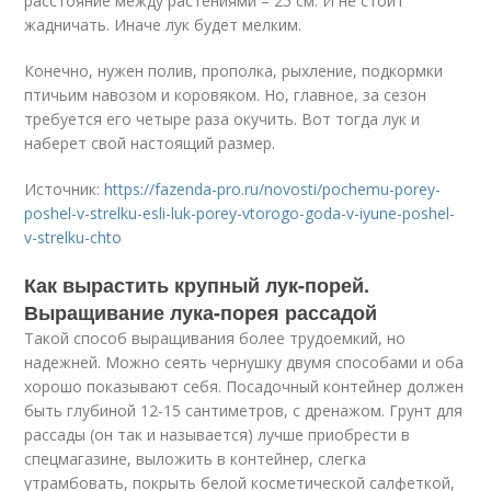
расстояние между растениями – 25 см. И не стоит
жадничать. Иначе лук будет мелким.
Конечно, нужен полив, прополка, рыхление, подкормки
птичьим навозом и коровяком. Но, главное, за сезон
требуется его четыре раза окучить. Вот тогда лук и
наберет свой настоящий размер.
Источник:
https://fazenda-pro.ru/novosti/pochemu-porey-
poshel-v-strelku-esli-luk-porey-vtorogo-goda-v-iyune-poshel-
v-strelku-chto
Как вырастить крупный лук-порей.
Выращивание лука-порея рассадой
Такой способ выращивания более трудоемкий, но
надежней. Можно сеять чернушку двумя способами и оба
хорошо показывают себя. Посадочный контейнер должен
быть глубиной 12-15 сантиметров, с дренажом. Грунт для
рассады (он так и называется) лучше приобрести в
спецмагазине, выложить в контейнер, слегка
утрамбовать, покрыть белой косметической салфеткой,