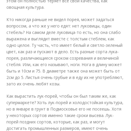
этом он полностью теряет все свои качества, как
овощная культура.
Кто никогда раньше не видел порея, может задаться
вопросом, а что же у него едят: нет луковицы, один
стебель? На самом деле луковица-то есть, но она слабо
выражена и выглядит вместе с толстым стеблем, как
одно целое. Ту часть, что имеет белый и светло-зеленый
цвет, как раз и пускают в дело. Есть разные сорта лука-
порея, различающиеся сроком созревания и величиной
стебля. Или, как его называют, ноги. Нога в длину может
быть и 10см и 75. В диаметре также она может быть от
2см до 5. Листья очень грубые и в еду их не употребляют,
зато их очень любят козы.
Как вырастить лук-порей, чтобы он был таким же, как
супермаркете? Хоть лук-порей и холодостойкая культура,
но в январе в грунт в Подмосковье его не посеешь. Хотя
у некоторых сортов именно такие сроки высева. Лук-
порей поздних сортов, которые, как раз, и могут
достигать промышленных размеров, имеют очень