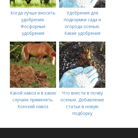
Когда лучше вносить
Удобрения для
удобрения.
подкормки сада и
Фосфорные
огорода осенью.
удобрения
Какие удобрения
вносить осенью и как
правильно это
делать?
Какой навоз и в каких
Что внести в почву
случаях применять.
осенью. Добавление
Конский навоз
статьи в новую
подборку