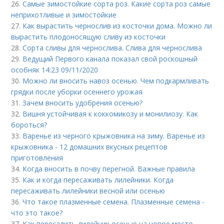
26.
Самые зимостойкие сорта роз. Какие сорта роз самые
неприхотливые и зимостойкие
27.
Как вырастить чернослив из косточки дома. Можно ли
вырастить плодоносящую сливу из косточки
28.
Сорта сливы для чернослива. Слива для чернослива
29.
Ведущий Первого канала показал свой роскошный
особняк 14:23 09/11/2020
30.
Можно ли вносить навоз осенью. Чем подкармливать
грядки после уборки осеннего урожая
31.
Зачем вносить удобрения осенью?
32.
Вишня устойчивая к коккомикозу и монилиозу. Как
бороться?
33.
Варенье из черного крыжовника на зиму. Варенье из
крыжовника - 12 домашних вкусных рецептов
приготовления
34.
Когда вносить в почву перегной. Важные правила
35.
Как и когда пересаживать лилейники. Когда
пересаживать лилейники весной или осенью
36.
Что такое плазменные семена. Плазменные семена -
что это такое?
37.
Как пересадить лилейник осенью на новое место.