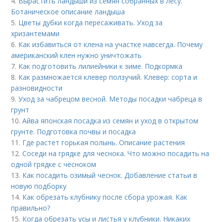
4.
Вырастить ландыши из семян собранных в лесу.
Ботаническое описание ландыша
5.
Цветы дубки когда пересаживать. Уход за
хризантемами
6.
Как избавиться от клена на участке навсегда. Почему
американский клен нужно уничтожать
7.
Как подготовить лилиейники к зиме. Подкормка
8.
Как размножается клевер ползучий. Клевер: сорта и
разновидности
9.
Уход за чабрецом весной. Методы посадки чабреца в
грунт
10.
Айва японская посадка из семян и уход в открытом
грунте. Подготовка почвы и посадка
11.
Где растет горькая полынь. Описание растения
12.
Соседи на грядке для чеснока. Что можно посадить на
одной грядке с чесноком
13.
Как посадить озимый чеснок. Добавление статьи в
новую подборку
14.
Как обрезать клубнику после сбора урожая. Как
правильно?
15.
Когда обрезать усы и листья у клубники. Никаких