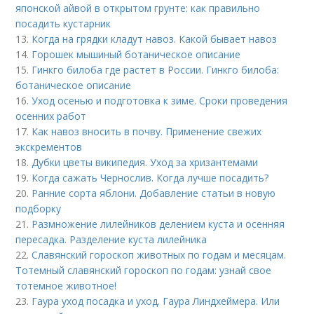
японской айвой в открытом грунте: как правильно
посадить кустарник
13.
Когда на грядки кладут навоз. Какой бывает навоз
14.
Горошек мышиный ботаническое описание
15.
Гинкго билоба где растет в России. Гинкго билоба:
ботаническое описание
16.
Уход осенью и подготовка к зиме. Сроки проведения
осенних работ
17.
Как навоз вносить в почву. Применение свежих
экскрементов
18.
Дубки цветы википедия. Уход за хризантемами
19.
Когда сажать Чернослив. Когда лучше посадить?
20.
Ранние сорта яблони. Добавление статьи в новую
подборку
21.
Размножение лилейников делением куста и осенняя
пересадка. Разделение куста лилейника
22.
Славянский гороскоп животных по годам и месяцам.
Тотемный славянский гороскоп по годам: узнай свое
тотемное животное!
23.
Гаура уход посадка и уход. Гаура Линдхеймера. Или