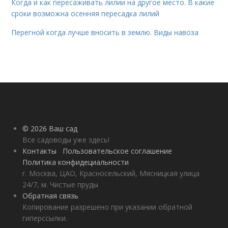
Когда и как пересаживать лилии на другое место. В какие
сроки возможна осенняя пересадка лилий
Перегной когда лучше вносить в землю. Виды навоза
© 2026 Ваш сад
Все садоводы уже здесь!
Контакты
Пользовательское соглашение
Политика конфидециальности
г. Москва, ЦАО, Красносельский, Мясницкая улица
24/7, м. Чистые пруды
Обратная связь
Копирование разрешено при указании обратной
гиперссылки.