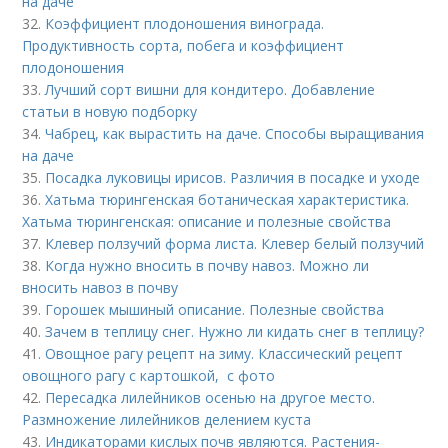
на даче
32.
Коэффициент плодоношения винограда.
Продуктивность сорта, побега и коэффициент
плодоношения
33.
Лучший сорт вишни для кондитеро. Добавление
статьи в новую подборку
34.
Чабрец, как вырастить на даче. Способы выращивания
на даче
35.
Посадка луковицы ирисов. Различия в посадке и уходе
36.
Хатьма тюрингенская ботаническая характеристика.
Хатьма тюрингенская: описание и полезные свойства
37.
Клевер ползучий форма листа. Клевер белый ползучий
38.
Когда нужно вносить в почву навоз. Можно ли
вносить навоз в почву
39.
Горошек мышиный описание. Полезные свойства
40.
Зачем в теплицу снег. Нужно ли кидать снег в теплицу?
41.
Овощное рагу рецепт на зиму. Классический рецепт
овощного рагу с картошкой, с фото
42.
Пересадка лилейников осенью на другое место.
Размножение лилейников делением куста
43.
Индикаторами кислых почв являются. Растения-