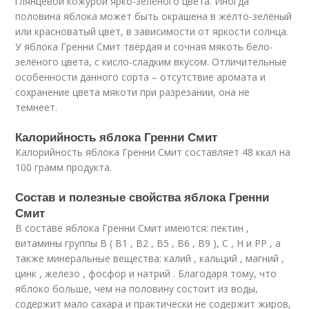
глянцевой кожурой ярко-зелёного цвета. Иногда
половина яблока может быть окрашена в жёлто-зелёный
или красноватый цвет, в зависимости от яркости солнца.
У яблока Гренни Смит твёрдая и сочная мякоть бело-
зелёного цвета, с кисло-сладким вкусом. Отличительные
особенности данного сорта – отсутствие аромата и
сохранение цвета мякоти при разрезании, она не
темнеет.
Калорийность яблока Гренни Смит
Калорийность яблока Гренни Смит составляет 48 ккал на
100 грамм продукта.
Состав и полезные свойства яблока Гренни
Смит
В составе яблока Гренни Смит имеются: пектин ,
витамины группы В ( В1 , В2 , В5 , В6 , В9 ), С , Н и РР , а
также минеральные вещества: калий , кальций , магний ,
цинк , железо , фосфор и натрий . Благодаря тому, что
яблоко больше, чем на половину состоит из воды,
содержит мало сахара и практически не содержит жиров,