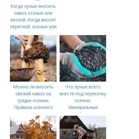
Когда лучше вносить
навоз осенью или
весной. Когда вносят
перегной: осенью или
весной, правила
внесения удобрений
Можно ли вносить
Что лучше всего
свежий навоз на
внести под перекопку
грядки осенью.
осенью.
Правила осеннего
Минеральные
внесения навоза
удобрения