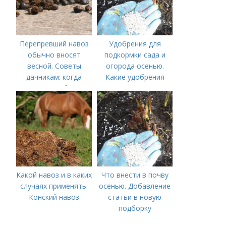
Перепревший навоз
Удобрения для
обычно вносят
подкормки сада и
весной. Советы
огорода осенью.
дачникам: когда
Какие удобрения
вносить удобрение
вносить осенью и как
— весной или осенью
правильно это
(СОВЕТЫ ОПЫТНЫХ)
делать?
Какой навоз и в каких
Что внести в почву
случаях применять.
осенью. Добавление
Конский навоз
статьи в новую
подборку