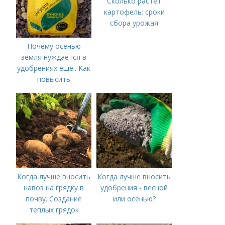
Сколько растет
картофель: сроки
сбора урожая
Почему осенью
земля нуждается в
удобрениях ещё.. Как
повысить
плодородие почвы
осенью
Когда лучше вносить
Когда лучше вносить
навоз на грядку в
удобрения - весной
почву. Создание
или осенью?
теплых грядок